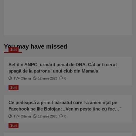
You may have missed
Stiri
Șef din ANPC, urmărit penal de DNA. Cât ar fi cerut
șpagă de la patronul unui club din Mamaia
TVF Oltenia
12 iunie 2026
0
Stiri
Ce pedeapsă a primit bărbatul care l-a amenințat pe
Facebook pe Ilie Bolojan: „Venim peste tine cu foc…”
TVF Oltenia
12 iunie 2026
0
Stiri