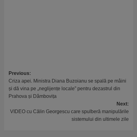
Post
Previous:
Criza apei. Ministra Diana Buzoianu se spală pe mâini
navigation
și dă vina pe „neglijențe locale” pentru dezastrul din
Prahova și Dâmbovița
Next:
VIDEO cu Călin Georgescu care spulberă manipulările
sistemului din ultimele zile