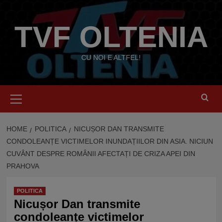
Skip
to
TVF OLTENIA
content
CU NOI E ALTFEL!
Primary
Menu
HOME
POLITICA
NICUȘOR DAN TRANSMITE
CONDOLEANȚE VICTIMELOR INUNDAȚIILOR DIN ASIA. NICIUN
CUVÂNT DESPRE ROMÂNII AFECTAȚI DE CRIZA APEI DIN
PRAHOVA
POLITICA
Nicușor Dan transmite
condoleanțe victimelor