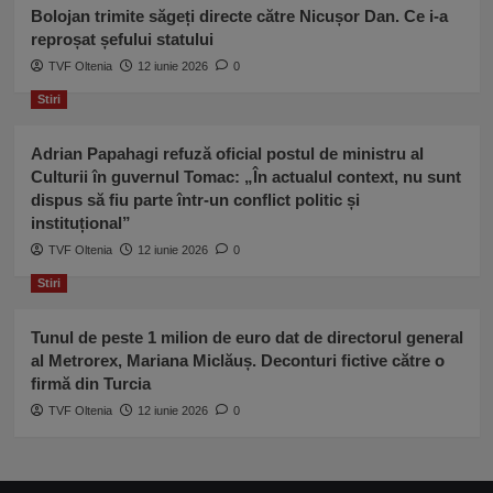
Bolojan trimite săgeți directe către Nicușor Dan. Ce i-a
reproșat șefului statului
TVF Oltenia
12 iunie 2026
0
Stiri
Adrian Papahagi refuză oficial postul de ministru al
Culturii în guvernul Tomac: „În actualul context, nu sunt
dispus să fiu parte într-un conflict politic și
instituțional”
TVF Oltenia
12 iunie 2026
0
Stiri
Tunul de peste 1 milion de euro dat de directorul general
al Metrorex, Mariana Miclăuș. Deconturi fictive către o
firmă din Turcia
TVF Oltenia
12 iunie 2026
0