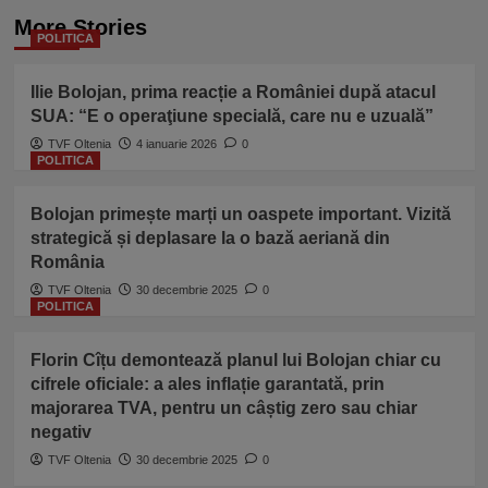
More Stories
POLITICA
Ilie Bolojan, prima reacție a României după atacul
SUA: “E o operaţiune specială, care nu e uzuală”
TVF Oltenia
4 ianuarie 2026
0
POLITICA
Bolojan primește marți un oaspete important. Vizită
strategică și deplasare la o bază aeriană din
România
TVF Oltenia
30 decembrie 2025
0
POLITICA
Florin Cîțu demontează planul lui Bolojan chiar cu
cifrele oficiale: a ales inflație garantată, prin
majorarea TVA, pentru un câștig zero sau chiar
negativ
TVF Oltenia
30 decembrie 2025
0