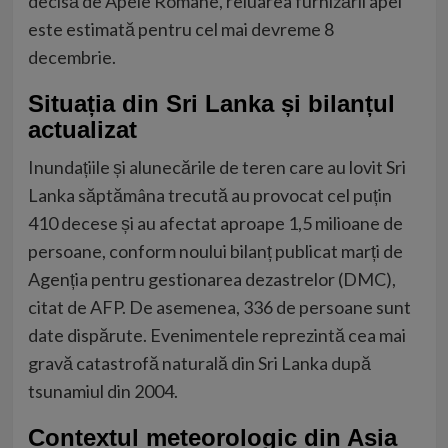
decisă de Apele Române, reluarea furnizării apei
este estimată pentru cel mai devreme 8
decembrie.
Situația din Sri Lanka și bilanțul
actualizat
Inundațiile și alunecările de teren care au lovit Sri
Lanka săptămâna trecută au provocat cel puțin
410 decese și au afectat aproape 1,5 milioane de
persoane, conform noului bilanț publicat marți de
Agenția pentru gestionarea dezastrelor (DMC),
citat de AFP. De asemenea, 336 de persoane sunt
date dispărute. Evenimentele reprezintă cea mai
gravă catastrofă naturală din Sri Lanka după
tsunamiul din 2004.
Contextul meteorologic din Asia