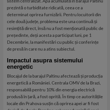
sistem centralizat. Apa acumulată în barajul Paltinu
prezintă o turbiditate ridicată, ceea ce a
determinat oprirea furnizării. Pentru locuitorii din
cele două județe, problema este una continuă și
resimțită direct, însă nu a fost menționată public de
președinte, deși acesta a participat luni, pe 1
Decembrie, la manifestări cu public și conferințe
de presă în care nu a atins subiectul.
Impactul asupra sistemului
energetic
Blocajul de la barajul Paltinu afectează și producția
energetică a României. Centrala OMV de la Brazi,
responsabilă pentru 10% din energia electrică
produsă în țară, a fost oprită. În timp ce autoritățile
locale din Prahova susțin că oprirea apei ar fi fost