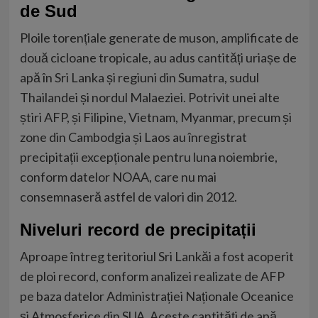
de Sud
Ploile torențiale generate de muson, amplificate de
două cicloane tropicale, au adus cantități uriașe de
apă în Sri Lanka și regiuni din Sumatra, sudul
Thailandei și nordul Malaeziei. Potrivit unei alte
știri AFP, și Filipine, Vietnam, Myanmar, precum și
zone din Cambodgia și Laos au înregistrat
precipitații excepționale pentru luna noiembrie,
conform datelor NOAA, care nu mai
consemnaseră astfel de valori din 2012.
Niveluri record de precipitații
Aproape întreg teritoriul Sri Lankăi a fost acoperit
de ploi record, conform analizei realizate de AFP
pe baza datelor Administrației Naționale Oceanice
și Atmosferice din SUA. Aceste cantități de apă