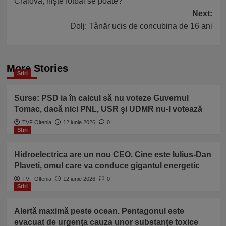
Craiova, nişte fotbal se poate?
navigation
Next:
Dolj: Tânăr ucis de concubina de 16 ani
More Stories
Stiri
Surse: PSD ia în calcul să nu voteze Guvernul
Tomac, dacă nici PNL, USR şi UDMR nu-l votează
TVF Oltenia
12 iunie 2026
0
Stiri
Hidroelectrica are un nou CEO. Cine este Iulius-Dan
Plaveti, omul care va conduce gigantul energetic
TVF Oltenia
12 iunie 2026
0
Stiri
Alertă maximă peste ocean. Pentagonul este
evacuat de urgența cauza unor substanțe toxice