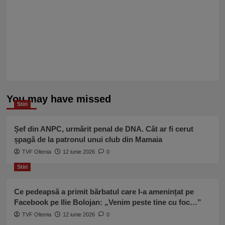
You may have missed
Stiri
Șef din ANPC, urmărit penal de DNA. Cât ar fi cerut
șpagă de la patronul unui club din Mamaia
TVF Oltenia
12 iunie 2026
0
Stiri
Ce pedeapsă a primit bărbatul care l-a amenințat pe
Facebook pe Ilie Bolojan: „Venim peste tine cu foc…”
TVF Oltenia
12 iunie 2026
0