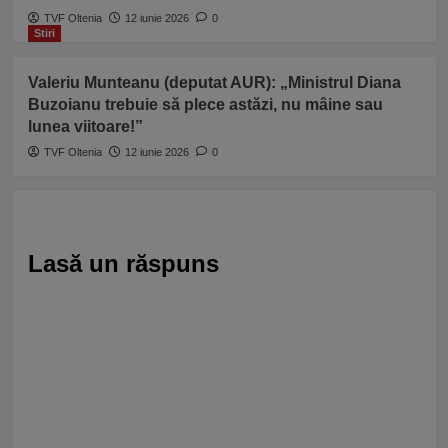
TVF Oltenia
12 iunie 2026
0
Stiri
Valeriu Munteanu (deputat AUR): „Ministrul Diana
Buzoianu trebuie să plece astăzi, nu mâine sau
lunea viitoare!”
TVF Oltenia
12 iunie 2026
0
Lasă un răspuns