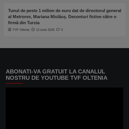
Tunul de peste 1 milion de euro dat de directorul general
al Metrorex, Mariana Miclăuș. Deconturi fictive către o
firmă din Turcia
TVF Oltenia
12 iunie 2026
0
ABONATI-VA GRATUIT LA CANALUL
NOSTRU DE YOUTUBE TVF OLTENIA
Player
video