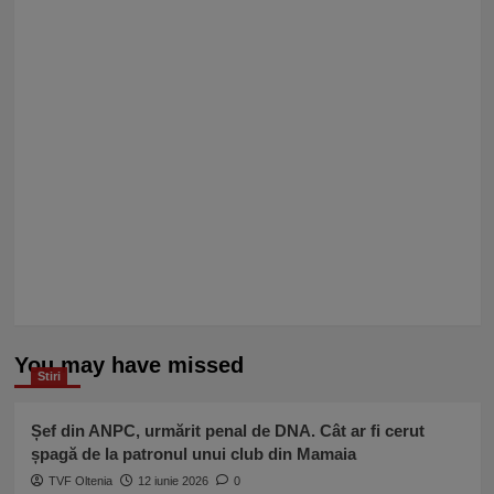
You may have missed
Stiri
Șef din ANPC, urmărit penal de DNA. Cât ar fi cerut
șpagă de la patronul unui club din Mamaia
TVF Oltenia
12 iunie 2026
0