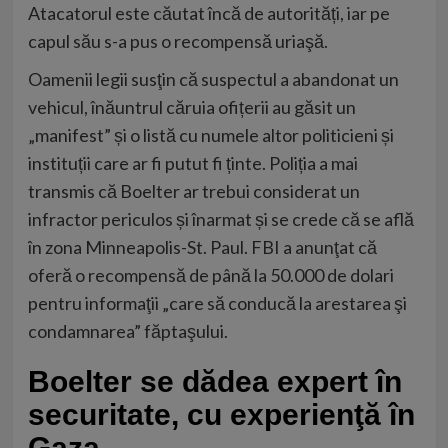
Atacatorul este căutat încă de autorități, iar pe
capul său s-a pus o recompensă uriaşă.
Oamenii legii susţin că suspectul a abandonat un
vehicul, înăuntrul căruia ofițerii au găsit un
„manifest” și o listă cu numele altor politicieni și
instituții care ar fi putut fi ținte. Poliția a mai
transmis că Boelter ar trebui considerat un
infractor periculos și înarmat și se crede că se află
în zona Minneapolis-St. Paul. FBI a anunţat că
oferă o recompensă de până la 50.000 de dolari
pentru informaţii „care să conducă la arestarea şi
condamnarea” făptaşului.
Boelter se dădea expert în
securitate, cu experienţă în
Gaza