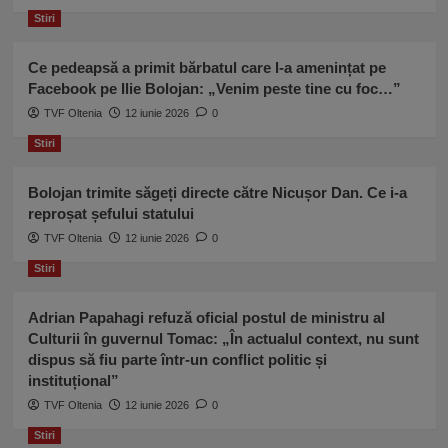
Stiri
Ce pedeapsă a primit bărbatul care l-a amenințat pe
Facebook pe Ilie Bolojan: „Venim peste tine cu foc…”
TVF Oltenia
12 iunie 2026
0
Stiri
Bolojan trimite săgeți directe către Nicușor Dan. Ce i-a
reproșat șefului statului
TVF Oltenia
12 iunie 2026
0
Stiri
Adrian Papahagi refuză oficial postul de ministru al
Culturii în guvernul Tomac: „În actualul context, nu sunt
dispus să fiu parte într-un conflict politic și
instituțional”
TVF Oltenia
12 iunie 2026
0
Stiri