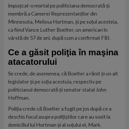
împușcat-o mortal pe politiciana democrată și
membră a Camerei Reprezentanților din
Minnesota, Melissa Hortman, și pe soțul acesteia,
ca fiind Vance Luther Boelter, un american în
vârstă de 57 de ani, după cum a confirmat FBI.
Ce a găsit poliţia în maşina
atacatorului
Se crede, de asemenea, că
Boelter a rănit și un alt
legislator și pe soția acestuia
, respectiv pe
politicianul democrată și senator statal John
Hoffman.
Poliția crede că Boelter a fugit pe jos după ce a
deschis focul asupra polițiștilor care au sosit la
domiciliul lui Hortman și al soțului ei, Mark.