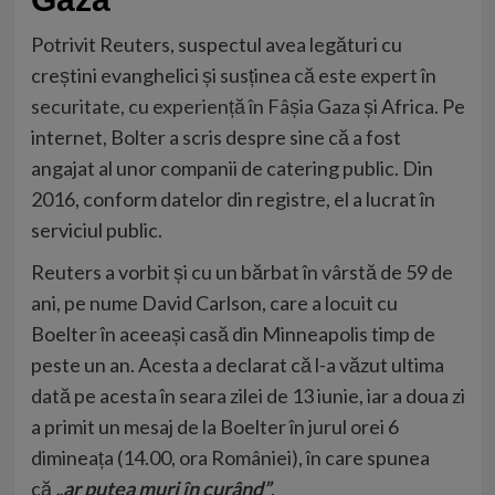
Potrivit Reuters, suspectul avea legături cu
creștini evanghelici și susținea că este
expert în
securitate, cu experiență în Fâșia Gaza
și Africa. Pe
internet, Bolter a scris despre sine că a fost
angajat al unor companii de catering public. Din
2016, conform datelor din registre, el a lucrat în
serviciul public.
Reuters a vorbit și cu un bărbat în vârstă de 59 de
ani, pe nume David Carlson, care a locuit cu
Boelter în aceeași casă din Minneapolis timp de
peste un an. Acesta a declarat că l-a văzut ultima
dată pe acesta în seara zilei de 13 iunie, iar a doua zi
a primit un mesaj de la Boelter în jurul orei 6
dimineața (14.00, ora României), în care spunea
că
„ar putea muri în curând”
.