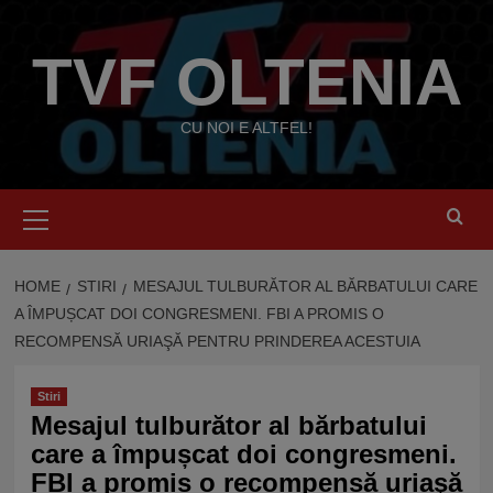
Skip
to
TVF OLTENIA
content
CU NOI E ALTFEL!
Primary
Menu
HOME
STIRI
MESAJUL TULBURĂTOR AL BĂRBATULUI CARE
A ÎMPUȘCAT DOI CONGRESMENI. FBI A PROMIS O
RECOMPENSĂ URIAŞĂ PENTRU PRINDEREA ACESTUIA
Stiri
Mesajul tulburător al bărbatului
care a împușcat doi congresmeni.
FBI a promis o recompensă uriaşă