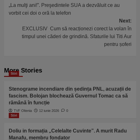
navigation
„La mulţi ani!”. Preşedintele SUA a dezvăluit ce au
vorbit cei doi o oră la telefon
Next:
EXCLUSIV Cum să reacționezi corect la volan în
timpul unei căderi de grindină. Sfaturile lui Titi Aur
pentru șoferi
More Stories
Stiri
Stenograme incendiare din ședința PNL, acuzații de
fascism. Bolojan blochează Guvernul Tomac ca să
rămână în funcție
TVF Oltenia
12 iunie 2026
0
Stiri
Doliu in formația „Celelalte Cuvinte”. A murit Radu
Manafu, membru fondator