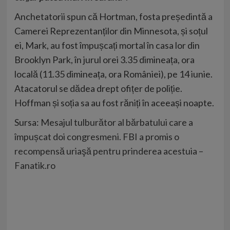
Anchetatorii spun că Hortman, fosta președintă a
Camerei Reprezentanților din Minnesota, și soțul
ei, Mark, au fost împușcați mortal în casa lor din
Brooklyn Park, în jurul orei 3.35 dimineața, ora
locală (11.35 dimineața, ora României), pe 14 iunie.
Atacatorul se dădea drept ofițer de poliție.
Hoffman și soția sa au fost răniți în aceeași noapte.
Sursa:
Mesajul tulburător al bărbatului care a
împușcat doi congresmeni. FBI a promis o
recompensă uriaşă pentru prinderea acestuia –
Fanatik.ro