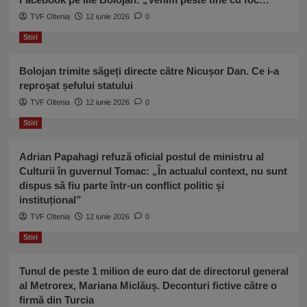
TVF Oltenia
12 iunie 2026
0
Stiri
Bolojan trimite săgeți directe către Nicușor Dan. Ce i-a
reproșat șefului statului
TVF Oltenia
12 iunie 2026
0
Stiri
Adrian Papahagi refuză oficial postul de ministru al
Culturii în guvernul Tomac: „În actualul context, nu sunt
dispus să fiu parte într-un conflict politic și
instituțional”
TVF Oltenia
12 iunie 2026
0
Stiri
Tunul de peste 1 milion de euro dat de directorul general
al Metrorex, Mariana Miclăuș. Deconturi fictive către o
firmă din Turcia