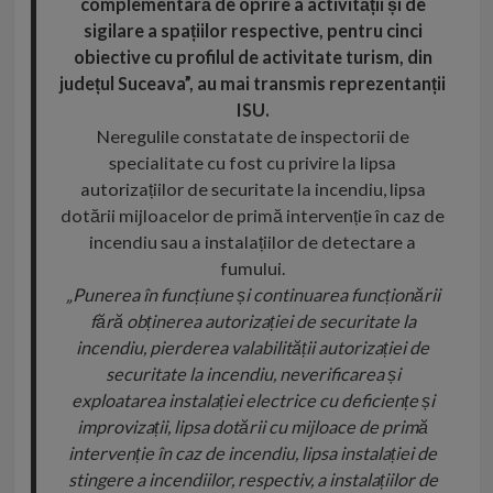
complementară de oprire a activității și de
sigilare a spațiilor respective, pentru cinci
obiective cu profilul de activitate turism, din
județul Suceava”, au mai transmis reprezentanții
ISU.
Neregulile constatate de inspectorii de
specialitate cu fost cu privire la lipsa
autorizațiilor de securitate la incendiu, lipsa
dotării mijloacelor de primă intervenție în caz de
incendiu sau a instalațiilor de detectare a
fumului.
„Punerea în funcțiune și continuarea funcționării
fără obținerea autorizației de securitate la
incendiu, pierderea valabilității autorizației de
securitate la incendiu, neverificarea și
exploatarea instalației electrice cu deficiențe și
improvizații, lipsa dotării cu mijloace de primă
intervenție în caz de incendiu, lipsa instalației de
stingere a incendiilor, respectiv, a instalațiilor de