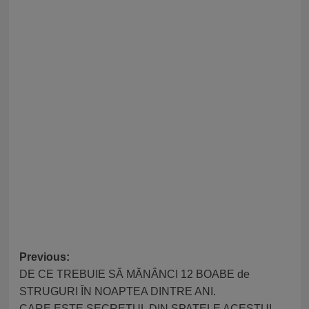
Post
Previous:
DE CE TREBUIE SĂ MĂNÂNCI 12 BOABE de
navigation
STRUGURI ÎN NOAPTEA DINTRE ANI.
CARE ESTE SECRETUL DIN SPATELE ACESTUI