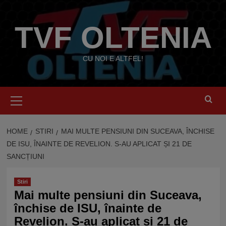
Skip
to
TVF OLTENIA
content
CU NOI E ALTFEL!
Primary
Menu
HOME
STIRI
MAI MULTE PENSIUNI DIN SUCEAVA, ÎNCHISE
DE ISU, ÎNAINTE DE REVELION. S-AU APLICAT ȘI 21 DE
SANCȚIUNI
Stiri
Mai multe pensiuni din Suceava,
închise de ISU, înainte de
Revelion. S-au aplicat și 21 de