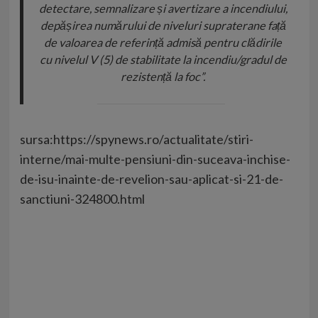
detectare, semnalizare și avertizare a incendiului,
depășirea numărului de niveluri supraterane față
de valoarea de referință admisă pentru clădirile
cu nivelul V (5) de stabilitate la incendiu/gradul de
rezistență la foc”.
sursa:https://spynews.ro/actualitate/stiri-
interne/mai-multe-pensiuni-din-suceava-inchise-
de-isu-inainte-de-revelion-sau-aplicat-si-21-de-
sanctiuni-324800.html