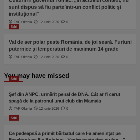
Culturii în guvernul Tomac: „În actualul context, nu
sunt dispus să fiu parte într-un conflict politic și
instituțional”
TVF Oltenia
12 iunie 2026
0
Stiri
Val de aer polar peste România, de joi seară. Furtuni
puternice şi temperaturi de maximum 14 grade
TVF Oltenia
12 iunie 2026
0
You may have missed
Stiri
Șef din ANPC, urmărit penal de DNA. Cât ar fi cerut
șpagă de la patronul unui club din Mamaia
TVF Oltenia
12 iunie 2026
0
Stiri
Ce pedeapsă a primit bărbatul care l-a amenințat pe
Facebook pe Ilie Bolojan: „Venim peste tine cu foc…”