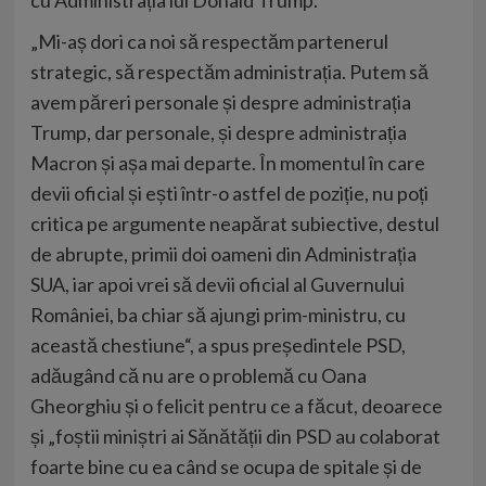
„Mi-aș dori ca noi să respectăm partenerul
strategic, să respectăm administrația. Putem să
avem păreri personale și despre administrația
Trump, dar personale, și despre administrația
Macron și așa mai departe. În momentul în care
devii oficial și ești într-o astfel de poziție, nu poți
critica pe argumente neapărat subiective, destul
de abrupte, primii doi oameni din Administrația
SUA, iar apoi vrei să devii oficial al Guvernului
României, ba chiar să ajungi prim-ministru, cu
această chestiune“, a spus președintele PSD,
adăugând că nu are o problemă cu Oana
Gheorghiu și o felicit pentru ce a făcut, deoarece
și „foștii miniștri ai Sănătății din PSD au colaborat
foarte bine cu ea când se ocupa de spitale și de