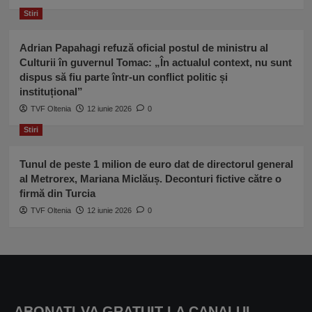
Stiri
Adrian Papahagi refuză oficial postul de ministru al
Culturii în guvernul Tomac: „În actualul context, nu sunt
dispus să fiu parte într-un conflict politic și
instituțional”
TVF Oltenia
12 iunie 2026
0
Stiri
Tunul de peste 1 milion de euro dat de directorul general
al Metrorex, Mariana Miclăuș. Deconturi fictive către o
firmă din Turcia
TVF Oltenia
12 iunie 2026
0
ABONATI-VA GRATUIT LA CANALUL