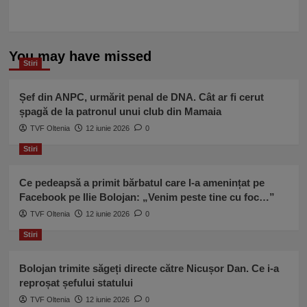
You may have missed
Stiri
Șef din ANPC, urmărit penal de DNA. Cât ar fi cerut
șpagă de la patronul unui club din Mamaia
TVF Oltenia
12 iunie 2026
0
Stiri
Ce pedeapsă a primit bărbatul care l-a amenințat pe
Facebook pe Ilie Bolojan: „Venim peste tine cu foc…”
TVF Oltenia
12 iunie 2026
0
Stiri
Bolojan trimite săgeți directe către Nicușor Dan. Ce i-a
reproșat șefului statului
TVF Oltenia
12 iunie 2026
0