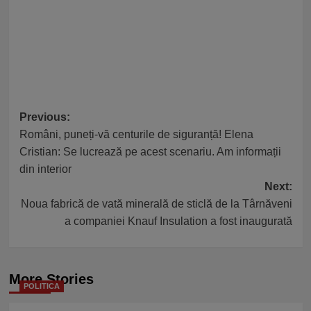
Post
Previous:
Români, puneți-vă centurile de siguranță! Elena
navigation
Cristian: Se lucrează pe acest scenariu. Am informații
din interior
Next:
Noua fabrică de vată minerală de sticlă de la Târnăveni
a companiei Knauf Insulation a fost inaugurată
More Stories
POLITICA