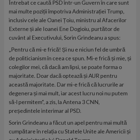
Întrebat ce caută PSD într-un Guvern în care sunt
mai multe poziții împotriva Administrației Trump,
inclusiv cele ale Oanei Țoiu, ministru al Afacerilor
Externe și ale Ioanei Ene Dogioiu, purtător de
cuvânt al Executivului, Sorin Grindeanu a spus:
„Pentru că mi-e frică! Și nu e niciun fel de umbră
de politicianism în ceea ce spun. Mi-e frică și mie, și
colegilor mei, că dacă am lipsi, se poate forma o
majoritate. Doar dacă optează și AUR pentru
această majoritate. Dar mi-e frică că lucrurile ar
degenera și mai mult, iar acest lucru noi nu putem
să-l permitem“, a zis, la Antena 3 CNN,
președintele interimar al PSD.
Sorin Grindeanu a făcut un apel pentru mai multă
cumpătare în relația cu Statele Unite ale Americii și
cu Administrația lui Donald Trump.