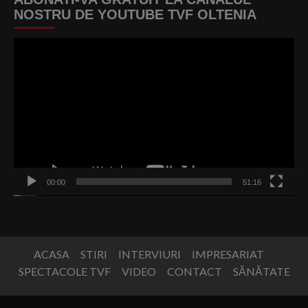
NOSTRU DE YOUTUBE TVF OLTENIA
Player
video
00:00
51:16
ACASA
STIRI
INTERVIURI
IMPRESARIAT
SPECTACOLE TVF
VIDEO
CONTACT
SĂNĂTATE