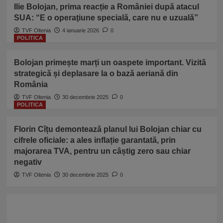
Ilie Bolojan, prima reacție a României după atacul
SUA: “E o operaţiune specială, care nu e uzuală”
TVF Oltenia
4 ianuarie 2026
0
POLITICA
Bolojan primește marți un oaspete important. Vizită
strategică și deplasare la o bază aeriană din
România
TVF Oltenia
30 decembrie 2025
0
POLITICA
Florin Cîțu demontează planul lui Bolojan chiar cu
cifrele oficiale: a ales inflație garantată, prin
majorarea TVA, pentru un câștig zero sau chiar
negativ
TVF Oltenia
30 decembrie 2025
0