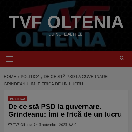
Skip
to
TVF OLTENIA
content
CU NOI E ALTFEL!
Primary
Menu
HOME
POLITICA
DE CE STĂ PSD LA GUVERNARE.
GRINDEANU: ÎMI E FRICĂ DE UN LUCRU
POLITICA
De ce stă PSD la guvernare.
Grindeanu: Îmi e frică de un lucru
TVF Oltenia
5 noiembrie 2025
0