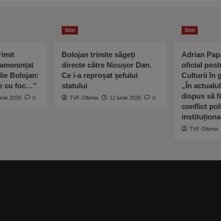
Stiri
Stiri
imit
Bolojan trimite săgeți
Adrian Pap
 amenințat
directe către Nicușor Dan.
oficial post
lie Bolojan:
Ce i-a reproșat șefului
Culturii în
ne cu foc…”
statului
„În actualu
dispus să fi
unie 2026
0
TVF Oltenia
12 iunie 2026
0
conflict poli
instituționa
TVF Oltenia