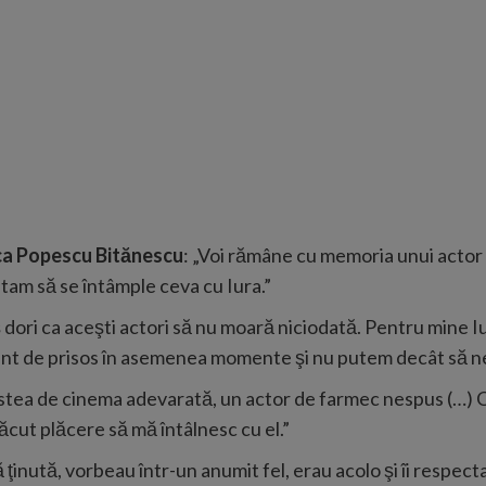
ca Popescu Bitănescu
: „Voi rămâne cu memoria unui actor
tam să se întâmple ceva cu Iura.”
ş dori ca aceşti actori să nu moară niciodată. Pentru mine 
sunt de prisos în asemenea momente şi nu putem decât să ne 
o stea de cinema adevarată, un actor de farmec nespus (…)
cut plăcere să mă întâlnesc cu el.”
ă ţinută, vorbeau într-un anumit fel, erau acolo şi îi respec