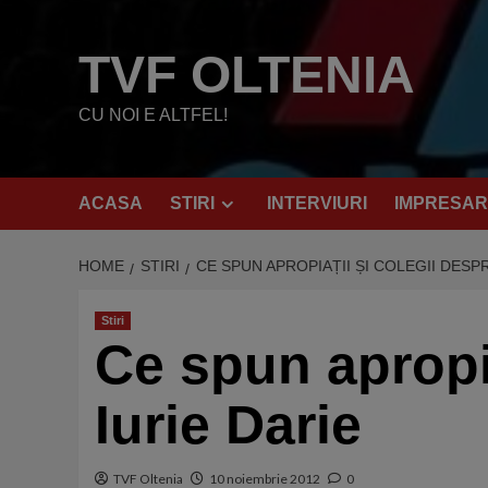
Skip
to
TVF OLTENIA
content
CU NOI E ALTFEL!
ACASA
STIRI
INTERVIURI
IMPRESAR
HOME
STIRI
CE SPUN APROPIAȚII ȘI COLEGII DESPR
Stiri
Ce spun apropia
Iurie Darie
TVF Oltenia
10 noiembrie 2012
0