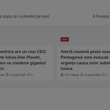
 dupa ce l-a pierdut pe Iura!
A început
Stiri
lectrica are un nou CEO.
Alertă maximă peste oce
te Iulius-Dan Plaveti,
Pentagonul este evacuat 
are va conduce gigantul
urgența cauza unor subs
tic
toxice
enia
12 iunie 2026
0
TVF Oltenia
12 iunie 2026
0