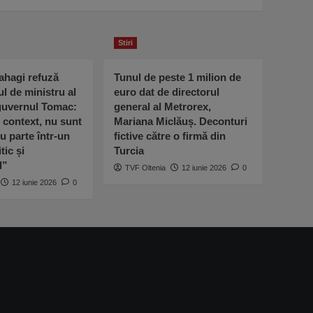
Stiri
ahagi refuză
Tunul de peste 1 milion de
ul de ministru al
euro dat de directorul
 guvernul Tomac:
general al Metrorex,
l context, nu sunt
Mariana Miclăuș. Deconturi
u parte într-un
fictive către o firmă din
tic și
Turcia
l”
TVF Oltenia
12 iunie 2026
0
12 iunie 2026
0