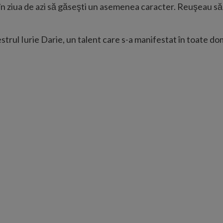
n ziua de azi să găseşti un asemenea caracter. Reuşeau să t
trul Iurie Darie, un talent care s-a manifestat în toate dom