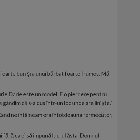
 foarte bun şi a unui bărbat foarte frumos. Mă
Iurie Darie este un model. E o pierdere pentru
gândim că s-a dus într-un loc unde are linişte.”
 Când ne întâlneam era întotdeauna fermecător,
tai fără ca ei să impună lucrul ăsta. Domnul