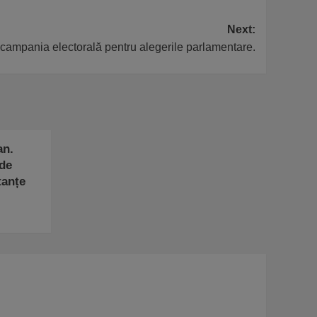
Next:
 campania electorală pentru alegerile parlamentare.
an.
de
tanțe