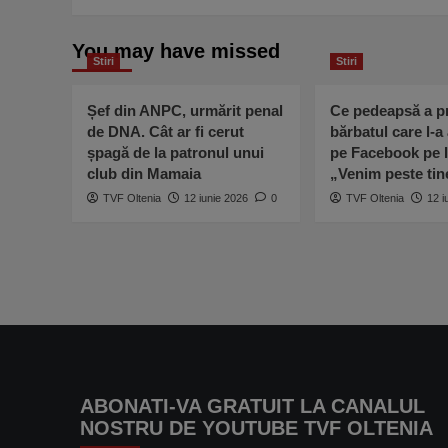
You may have missed
Stiri
Stiri
Șef din ANPC, urmărit penal
Ce pedeapsă a pr
de DNA. Cât ar fi cerut
bărbatul care l-a
șpagă de la patronul unui
pe Facebook pe I
club din Mamaia
„Venim peste ti
TVF Oltenia
12 iunie 2026
0
TVF Oltenia
12 i
ABONATI-VA GRATUIT LA CANALUL
NOSTRU DE YOUTUBE TVF OLTENIA