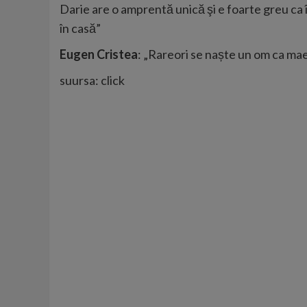
Darie are o amprentă unică şi e foarte greu ca î
în casă”
Eugen Cristea
: „Rareori se naște un om ca maes
suursa: click