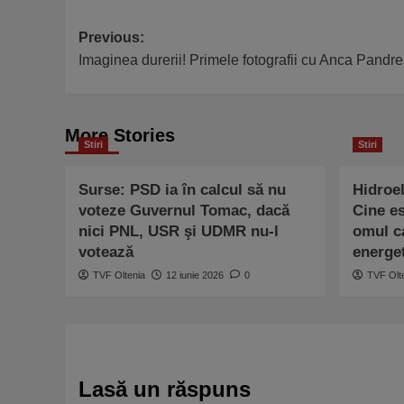
Post
Previous:
Imaginea durerii! Primele fotografii cu Anca Pandrea
navigation
More Stories
Stiri
Stiri
Surse: PSD ia în calcul să nu
Hidroe
voteze Guvernul Tomac, dacă
Cine es
nici PNL, USR şi UDMR nu-l
omul c
votează
energe
TVF Oltenia
12 iunie 2026
0
TVF Olt
Lasă un răspuns