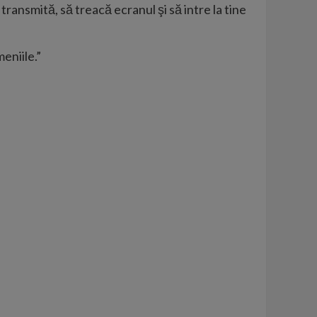
ransmită, să treacă ecranul şi să intre la tine
eniile.”