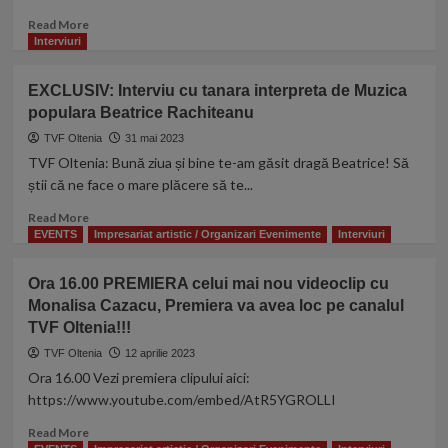
populara
Read
Read More
Andreea
more
Interviuri
Tudor
about
EXCLUSIV:
EXCLUSIV: Interviu cu tanara interpreta de Muzica
Interviu
populara Beatrice Rachiteanu
cu
tanara
TVF Oltenia
31 mai 2023
interpreta
TVF Oltenia: Bună ziua și bine te-am găsit dragă Beatrice! Să
de
știi că ne face o mare plăcere să te...
Muzica
populara
Read
Read More
Ramona
more
EVENTS
Impresariat artistic / Organizari Evenimente
Interviuri
Miscu
about
EXCLUSIV:
Ora 16.00 PREMIERA celui mai nou videoclip cu
Interviu
Monalisa Cazacu, Premiera va avea loc pe canalul
cu
TVF Oltenia!!!
tanara
interpreta
TVF Oltenia
12 aprilie 2023
de
Ora 16.00 Vezi premiera clipului aici:
Muzica
https://www.youtube.com/embed/AtR5YGROLLI
populara
Beatrice
Read
Read More
Rachiteanu