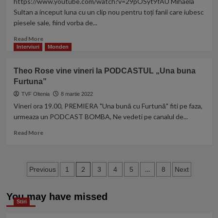
https://www.youtube.com/watch?v=29pOSyt9fAU Mihaela
la
au
Sultan a inceput luna cu un clip nou pentru toți fanii care iubesc
filmari!
lansat
piesele sale, fiind vorba de...
piesa
„Dacă
Read
Read More
ai
more
Interviuri
Monden
ști”.
about
Fanii
WOW!
Theo Rose vine vineri la PODCASTUL „Una buna
au
NOUL
fost
Furtuna”
VIDEOCLIP
cuceriți:
AL
TVF Oltenia
8 martie 2022
„Fără
MIHAELEI
Vineri ora 19.00, PREMIERA "Una bună cu Furtună" fiti pe faza,
cuvinte,
SULTAN
urmeaza un PODCAST BOMBA, Ne vedeti pe canalul de...
piele
E
de
AICI!
Read
Read More
găină
more
şi
about
lacrimi…”
Theo
Paginație
Rose
2
…
Previous
1
3
4
5
8
Next
vine
articole
vineri
You may have missed
la
Stiri
PODCASTUL
„Una