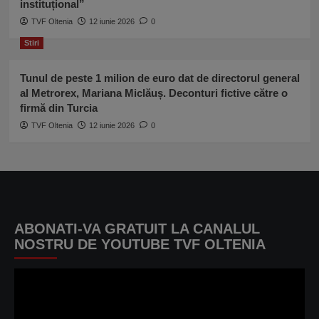
instituțional”
TVF Oltenia
12 iunie 2026
0
Stiri
Tunul de peste 1 milion de euro dat de directorul general
al Metrorex, Mariana Miclăuș. Deconturi fictive către o
firmă din Turcia
TVF Oltenia
12 iunie 2026
0
ABONATI-VA GRATUIT LA CANALUL
NOSTRU DE YOUTUBE TVF OLTENIA
Player
video