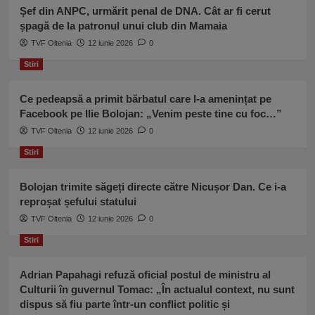
buna
Șef din ANPC, urmărit penal de DNA. Cât ar fi cerut
Furtuna”
șpagă de la patronul unui club din Mamaia
TVF Oltenia
12 iunie 2026
0
Stiri
Ce pedeapsă a primit bărbatul care l-a amenințat pe
Facebook pe Ilie Bolojan: „Venim peste tine cu foc…”
TVF Oltenia
12 iunie 2026
0
Stiri
Bolojan trimite săgeți directe către Nicușor Dan. Ce i-a
reproșat șefului statului
TVF Oltenia
12 iunie 2026
0
Stiri
Adrian Papahagi refuză oficial postul de ministru al
Culturii în guvernul Tomac: „În actualul context, nu sunt
dispus să fiu parte într-un conflict politic și