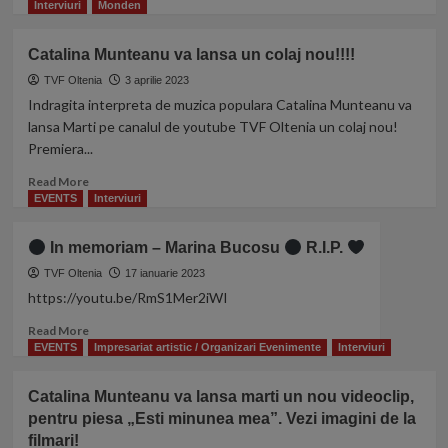
nou
more
Interviuri
Monden
clip
about
astazi
Alina
Catalina Munteanu va lansa un colaj nou!!!!
pe
Popa
canalul
va
TVF Oltenia
3 aprilie 2023
de
lansa
Indragita interpreta de muzica populara Catalina Munteanu va
youtube
un
lansa Marti pe canalul de youtube TVF Oltenia un colaj nou!
TVF
nou
Premiera...
Oltenia
clip
pe
Read
Read More
canalul
more
EVENTS
Interviuri
de
about
youtube
Catalina
In memoriam – Marina Bucosu
R.I.P.
TVF
Munteanu
Oltenia
va
TVF Oltenia
17 ianuarie 2023
lansa
https://youtu.be/RmS1Mer2iWI
un
Read
Read More
colaj
more
EVENTS
Impresariat artistic / Organizari Evenimente
Interviuri
nou!!!!
about
Catalina Munteanu va lansa marti un nou videoclip,
In
pentru piesa „Esti minunea mea”. Vezi imagini de la
memoriam
filmari!
–