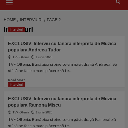
Menu
HOME
INTERVIURI
PAGE 2
Interviuri
Interviuri
EXCLUSIV: Interviu cu tanara interpreta de Muzica
populara Andreea Tudor
TVF Oltenia
1 iunie 2023
TVF Oltenia: Bună ziua și bine te-am găsit dragă Andreea! Să
ști că ne face o mare plăcere să te...
Read
Read More
more
Interviuri
about
EXCLUSIV:
EXCLUSIV: Interviu cu tanara interpreta de Muzica
Interviu
populara Ramona Miscu
cu
tanara
TVF Oltenia
1 iunie 2023
interpreta
TVF Oltenia: Bună ziua și bine te-am găsit dragă Ramona! Să
de
ști că ne face o mare plăcere să te...
Muzica