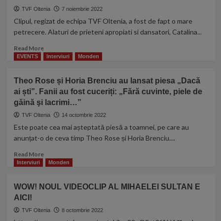
Marina
TVF Oltenia
7 noiembrie 2022
Bucosu
Clipul, regizat de echipa TVF Oltenia, a fost de fapt o mare
petrecere. Alaturi de prieteni apropiati si dansatori, Catalina...
R.I.P.
Read
Read More
more
EVENTS
Interviuri
Monden
about
Catalina
Theo Rose și Horia Brenciu au lansat piesa „Dacă
Munteanu
ai ști”. Fanii au fost cuceriți: „Fără cuvinte, piele de
va
găină şi lacrimi…”
lansa
marti
TVF Oltenia
14 octombrie 2022
un
Este poate cea mai așteptată piesă a toamnei, pe care au
nou
anunțat-o de ceva timp Theo Rose și Horia Brenciu....
videoclip,
pentru
Read
Read More
piesa
more
Interviuri
Monden
„Esti
about
minunea
Theo
WOW! NOUL VIDEOCLIP AL MIHAELEI SULTAN E
mea”.
Rose
Vezi
AICI!
și
imagini
Horia
TVF Oltenia
8 octombrie 2022
de
Brenciu