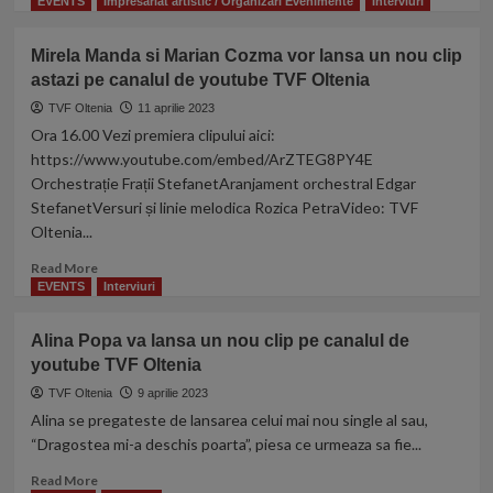
more
EVENTS
Impresariat artistic / Organizari Evenimente
Interviuri
about
Ora
Mirela Manda si Marian Cozma vor lansa un nou clip
16.00
astazi pe canalul de youtube TVF Oltenia
PREMIERA
celui
TVF Oltenia
11 aprilie 2023
mai
Ora 16.00 Vezi premiera clipului aici:
nou
https://www.youtube.com/embed/ArZTEG8PY4E
videoclip
Orchestrație Frații StefanetAranjament orchestral Edgar
cu
StefanetVersuri și linie melodica Rozica PetraVideo: TVF
Monalisa
Oltenia...
Cazacu,
Premiera
Read
Read More
va
more
EVENTS
Interviuri
avea
about
loc
Mirela
pe
Alina Popa va lansa un nou clip pe canalul de
Manda
canalul
youtube TVF Oltenia
si
TVF
Marian
TVF Oltenia
9 aprilie 2023
Oltenia!!!
Cozma
Alina se pregateste de lansarea celui mai nou single al sau,
vor
“Dragostea mi-a deschis poarta”, piesa ce urmeaza sa fie...
lansa
un
Read
Read More