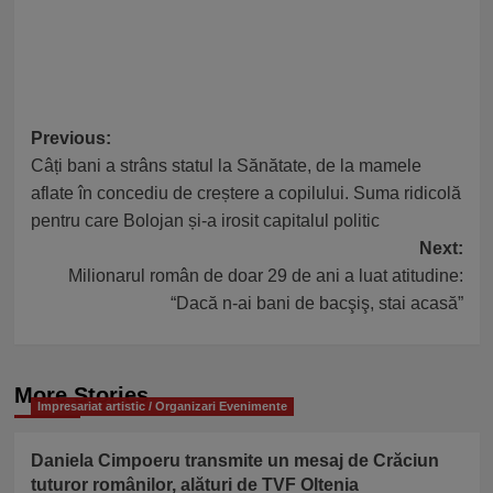
Post
Previous:
Câți bani a strâns statul la Sănătate, de la mamele
navigation
aflate în concediu de creștere a copilului. Suma ridicolă
pentru care Bolojan și-a irosit capitalul politic
Next:
Milionarul român de doar 29 de ani a luat atitudine:
“Dacă n-ai bani de bacşiş, stai acasă”
More Stories
Impresariat artistic / Organizari Evenimente
Daniela Cimpoeru transmite un mesaj de Crăciun
tuturor românilor, alături de TVF Oltenia