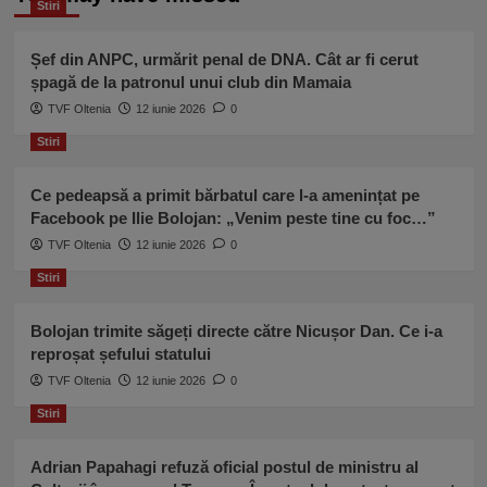
Stiri
Șef din ANPC, urmărit penal de DNA. Cât ar fi cerut
șpagă de la patronul unui club din Mamaia
TVF Oltenia
12 iunie 2026
0
Stiri
Ce pedeapsă a primit bărbatul care l-a amenințat pe
Facebook pe Ilie Bolojan: „Venim peste tine cu foc…”
TVF Oltenia
12 iunie 2026
0
Stiri
Bolojan trimite săgeți directe către Nicușor Dan. Ce i-a
reproșat șefului statului
TVF Oltenia
12 iunie 2026
0
Stiri
Adrian Papahagi refuză oficial postul de ministru al