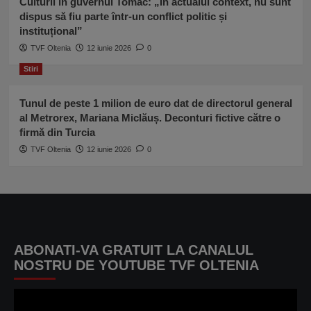
Culturii în guvernul Tomac: „În actualul context, nu sunt
dispus să fiu parte într-un conflict politic și
instituțional”
TVF Oltenia
12 iunie 2026
0
Stiri
Tunul de peste 1 milion de euro dat de directorul general
al Metrorex, Mariana Miclăuș. Deconturi fictive către o
firmă din Turcia
TVF Oltenia
12 iunie 2026
0
ABONATI-VA GRATUIT LA CANALUL
NOSTRU DE YOUTUBE TVF OLTENIA
Player