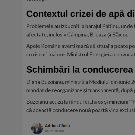
Contextul crizei de apă 
Problemele au izbucnit la barajul Paltinu, unde t
afectate, inclusiv Câmpina, Breaza și Băicoi.
Apele Române avertizează că situația poate persi
cu riscuri majore. Ministrul Energiei a convocat 
Schimbări la conducere
Diana Buzoianu, ministră a Mediului din iunie 20
mandat de reorganizare și transparență, după 
Buzoianu acuză la rândul ei „haos și minciuni” î
că această conducere nouă poartă vina exclusiv