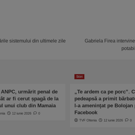
le sistemului din ultimele zile
Gabriela Firea intervin
potabi
Stiri
n ANPC, urmărit penal de
„Te ardem ca pe porc”. 
t ar fi cerut șpagă de la
pedeapsă a primit bărbat
ul unui club din Mamaia
l-a ameninţat pe Bolojan
Facebook
enia
12 iunie 2026
0
TVF Oltenia
12 iunie 2026
0