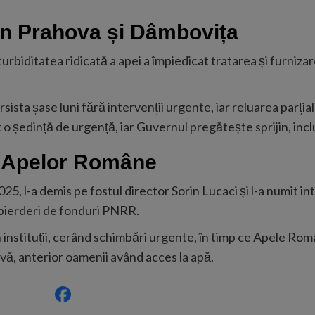
din Prahova și Dâmbovița
urbiditatea ridicată a apei a împiedicat tratarea și furnizare
sta șase luni fără intervenții urgente, iar reluarea parțială
o ședință de urgență, iar Guvernul pregătește sprijin, inclus
a Apelor Române
25, l-a demis pe fostul director Sorin Lucaci și l-a numit i
pierderi de fonduri PNRR.
n instituții, cerând schimbări urgente, în timp ce Apele Ro
ă, anterior oamenii având acces la apă.