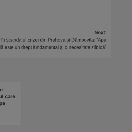
Next:
e în scandalul crizei din Prahova și Dâmbovița: ”Apa
lă este un drept fundamental și o necesitate zilnică”
Ce
ul care
 pe