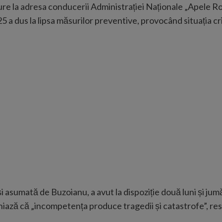
ure la adresa conducerii Administrației Naționale „Apele R
a dus la lipsa măsurilor preventive, provocând situația cr
și asumată de Buzoianu, a avut la dispoziție două luni și jum
niază că „incompetența produce tragedii și catastrofe”, resp