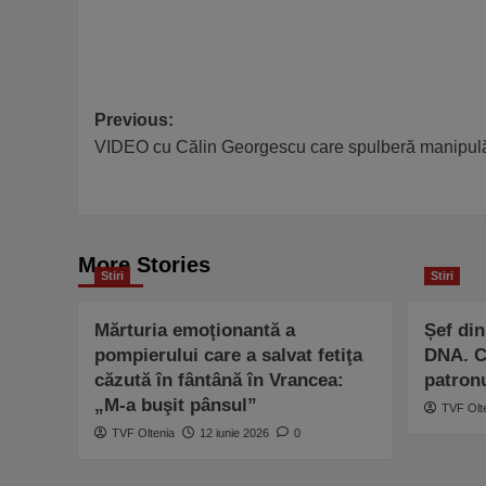
Post
Previous:
VIDEO cu Călin Georgescu care spulberă manipulări
navigation
More Stories
Stiri
Stiri
Mărturia emoţionantă a
Șef di
pompierului care a salvat fetiţa
DNA. Câ
căzută în fântână în Vrancea:
patron
„M-a buşit pânsul”
TVF Olt
TVF Oltenia
12 iunie 2026
0