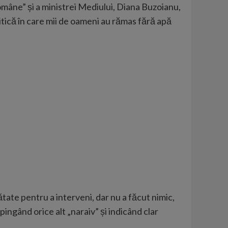
omâne” și a ministrei Mediului, Diana Buzoianu,
itică în care mii de oameni au rămas fără apă
ătate pentru a interveni, dar nu a făcut nimic,
ingând orice alt „naraiv” și indicând clar