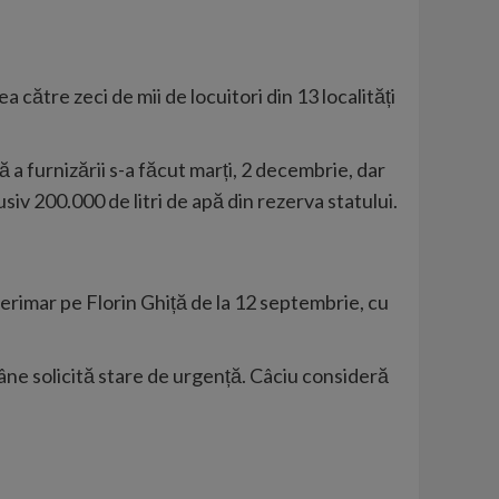
a către zeci de mii de locuitori din 13 localități
 a furnizării s-a făcut marți, 2 decembrie, dar
iv 200.000 de litri de apă din rezerva statului.​
nterimar pe Florin Ghiță de la 12 septembrie, cu
mâne solicită stare de urgență. Câciu consideră