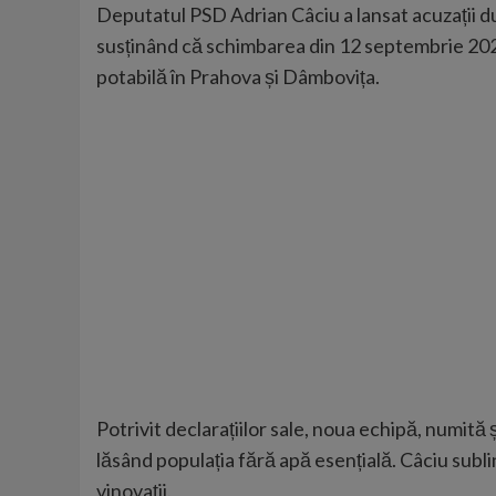
Deputatul PSD Adrian Câciu a lansat acuzații d
susținând că schimbarea din 12 septembrie 2025 
potabilă în Prahova și Dâmbovița.
Potrivit declarațiilor sale, noua echipă, numită 
lăsând populația fără apă esențială. Câciu subli
vinovații.​