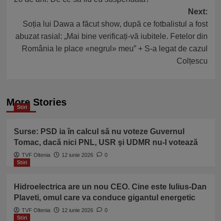
Next:
Soția lui Dawa a făcut show, după ce fotbalistul a fost
abuzat rasial: „Mai bine verificați-vă iubitele. Fetelor din
România le place «negrul» meu” + S-a legat de cazul
Colțescu
More Stories
Stiri
Surse: PSD ia în calcul să nu voteze Guvernul
Tomac, dacă nici PNL, USR şi UDMR nu-l votează
TVF Oltenia
12 iunie 2026
0
Stiri
Hidroelectrica are un nou CEO. Cine este Iulius-Dan
Plaveti, omul care va conduce gigantul energetic
TVF Oltenia
12 iunie 2026
0
Stiri