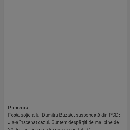
Post
Previous:
Fosta soție a lui Dumitru Buzatu, suspendată din PSD:
navigation
„I s-a înscenat cazul. Suntem despărțiți de mai bine de
20 de ani. De ce să fiu eu suspendată?”