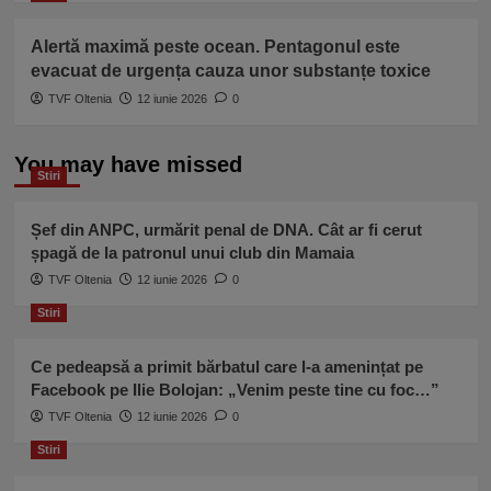
Alertă maximă peste ocean. Pentagonul este
evacuat de urgența cauza unor substanțe toxice
TVF Oltenia
12 iunie 2026
0
You may have missed
Stiri
Șef din ANPC, urmărit penal de DNA. Cât ar fi cerut
șpagă de la patronul unui club din Mamaia
TVF Oltenia
12 iunie 2026
0
Stiri
Ce pedeapsă a primit bărbatul care l-a amenințat pe
Facebook pe Ilie Bolojan: „Venim peste tine cu foc…”
TVF Oltenia
12 iunie 2026
0
Stiri