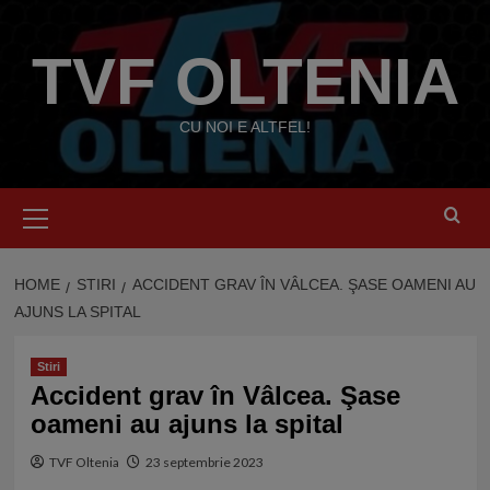
Skip
to
TVF OLTENIA
content
CU NOI E ALTFEL!
Primary
Menu
HOME
STIRI
ACCIDENT GRAV ÎN VÂLCEA. ŞASE OAMENI AU
AJUNS LA SPITAL
Stiri
Accident grav în Vâlcea. Şase
oameni au ajuns la spital
TVF Oltenia
23 septembrie 2023