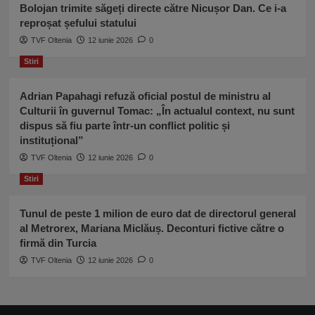
Bolojan trimite săgeți directe către Nicușor Dan. Ce i-a
reproșat șefului statului
TVF Oltenia
12 iunie 2026
0
Stiri
Adrian Papahagi refuză oficial postul de ministru al
Culturii în guvernul Tomac: „În actualul context, nu sunt
dispus să fiu parte într-un conflict politic și
instituțional”
TVF Oltenia
12 iunie 2026
0
Stiri
Tunul de peste 1 milion de euro dat de directorul general
al Metrorex, Mariana Miclăuș. Deconturi fictive către o
firmă din Turcia
TVF Oltenia
12 iunie 2026
0