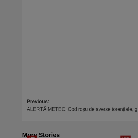
Post
Previous:
ALERTĂ METEO. Cod roşu de averse torenţiale, grin
navigation
More Stories
Stiri
Stiri