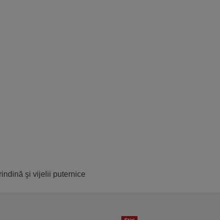
dină şi vijelii puternice
Stiri