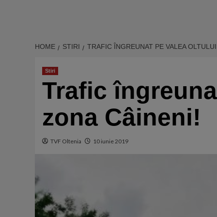
HOME
STIRI
TRAFIC ÎNGREUNAT PE VALEA OLTULUI.
Stiri
Trafic îngreuna
zona Câineni!
TVF Oltenia
10 iunie 2019