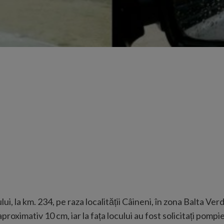
lui, la km. 234, pe raza localității Câineni, în zona Balta Ve
oximativ 10 cm, iar la fața locului au fost solicitați pompier