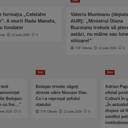
n formația „Celelalte
Valeriu Munteanu (deputa
e”. A murit Radu Manafu,
AUR): „Ministrul Diana
 fondator
Buzoianu trebuie să plec
astăzi, nu mâine sau lun
enia
12 iunie 2026
0
viitoare!”
TVF Oltenia
12 iunie 2026
0
Stiri
Stiri
imit
Bolojan trimite săgeți
Adrian Pap
 amenințat
directe către Nicușor Dan.
oficial post
lie Bolojan:
Ce i-a reproșat șefului
Culturii în
ne cu foc…”
statului
„În actualu
dispus să fi
unie 2026
0
TVF Oltenia
12 iunie 2026
0
conflict poli
instituționa