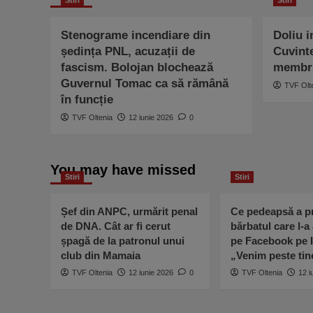
Stenograme incendiare din
Doliu i
ședința PNL, acuzații de
Cuvint
fascism. Bolojan blochează
membru
Guvernul Tomac ca să rămână
TVF Olt
în funcție
TVF Oltenia
12 iunie 2026
0
You may have missed
Stiri
Stiri
Șef din ANPC, urmărit penal
Ce pedeapsă a pr
de DNA. Cât ar fi cerut
bărbatul care l-a
șpagă de la patronul unui
pe Facebook pe I
club din Mamaia
„Venim peste ti
TVF Oltenia
12 iunie 2026
0
TVF Oltenia
12 i