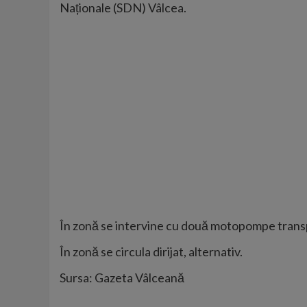
Naționale (SDN) Vâlcea.
În zonă se intervine cu două motopompe transp
În zonă se circula dirijat, alternativ.
Sursa: Gazeta Vâlceană