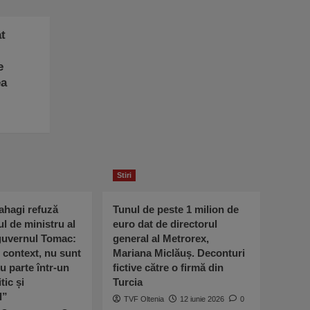
t
e
ea
Stiri
ahagi refuză
Tunul de peste 1 milion de
ul de ministru al
euro dat de directorul
 guvernul Tomac:
general al Metrorex,
l context, nu sunt
Mariana Miclăuș. Deconturi
u parte într-un
fictive către o firmă din
tic și
Turcia
l”
TVF Oltenia
12 iunie 2026
0