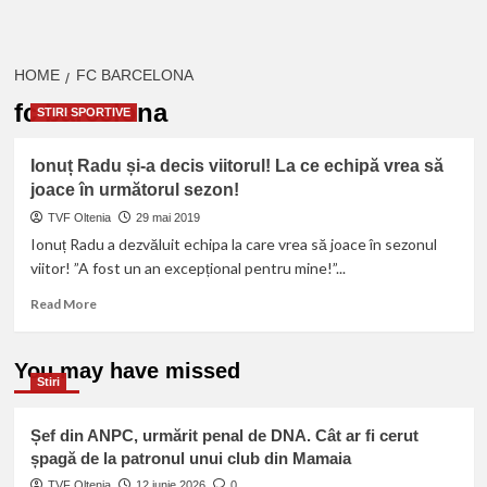
HOME
FC BARCELONA
fc barcelona
STIRI SPORTIVE
Ionuț Radu și-a decis viitorul! La ce echipă vrea să
joace în următorul sezon!
TVF Oltenia
29 mai 2019
Ionuț Radu a dezvăluit echipa la care vrea să joace în sezonul
viitor! ”A fost un an excepțional pentru mine!”...
Read
Read More
more
about
Ionuț
You may have missed
Stiri
Radu
și-
a
Șef din ANPC, urmărit penal de DNA. Cât ar fi cerut
decis
șpagă de la patronul unui club din Mamaia
viitorul!
TVF Oltenia
La
12 iunie 2026
0