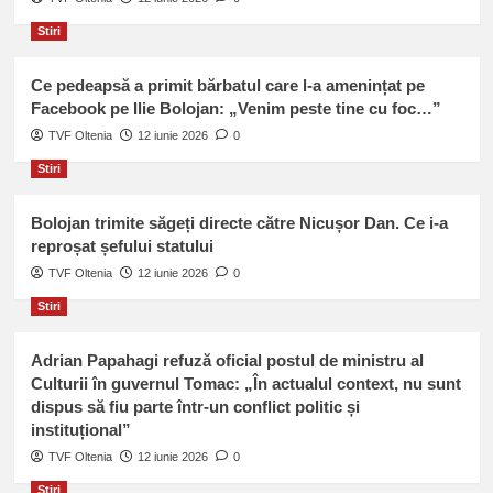
ce
Stiri
echipă
vrea
să
Ce pedeapsă a primit bărbatul care l-a amenințat pe
joace
Facebook pe Ilie Bolojan: „Venim peste tine cu foc…”
în
TVF Oltenia
12 iunie 2026
0
următorul
sezon!
Stiri
Bolojan trimite săgeți directe către Nicușor Dan. Ce i-a
reproșat șefului statului
TVF Oltenia
12 iunie 2026
0
Stiri
Adrian Papahagi refuză oficial postul de ministru al
Culturii în guvernul Tomac: „În actualul context, nu sunt
dispus să fiu parte într-un conflict politic și
instituțional”
TVF Oltenia
12 iunie 2026
0
Stiri