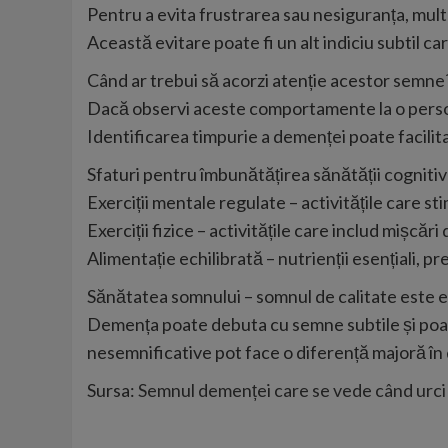
Pentru a evita frustrarea sau nesiguranța, multe
Această evitare poate fi un alt indiciu subtil c
Când ar trebui să acorzi atenție acestor semne
Dacă observi aceste comportamente la o persoan
Identificarea timpurie a demenței poate facilita 
Sfaturi pentru îmbunătățirea sănătății cogniti
Exerciții mentale regulate – activitățile care st
Exerciții fizice – activitățile care includ miș
Alimentație echilibrată – nutrienții esențiali, p
Sănătatea somnului – somnul de calitate este e
Demența poate debuta cu semne subtile și poate 
nesemnificative pot face o diferență majoră în
Sursa:
Semnul demenței care se vede când urci s