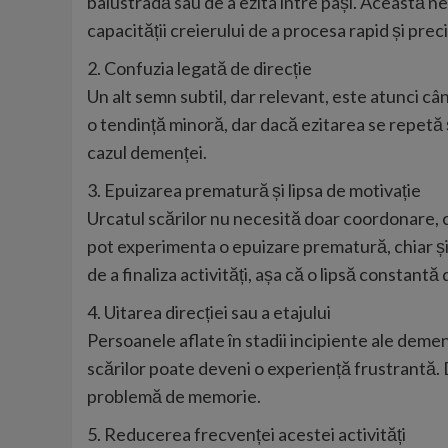
balustradă sau de a ezita între pași. Această n
capacității creierului de a procesa rapid și prec
2. Confuzia legată de direcție
Un alt semn subtil, dar relevant, este atunci c
o tendință minoră, dar dacă ezitarea se repetă 
cazul demenței.
3. Epuizarea prematură și lipsa de motivație
Urcatul scărilor nu necesită doar coordonare, 
pot experimenta o epuizare prematură, chiar și 
de a finaliza activități, așa că o lipsă constan
4. Uitarea direcției sau a etajului
Persoanele aflate în stadii incipiente ale demenț
scărilor poate deveni o experiență frustrantă. D
problemă de memorie.
5. Reducerea frecvenței acestei activități