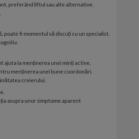
t, preferând liftul sau alte alternative.
.
poate fi momentul să discuți cu un specialist.
ognitiv.
t ajuta la menținerea unei minți active.
 pentru menținerea unei bune coordonări.
sănătatea creierului.
e.
tenția asupra unor simptome aparent