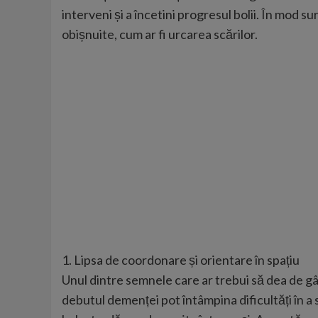
interveni și a încetini progresul bolii. În mod s
obișnuite, cum ar fi urcarea scărilor.
1. Lipsa de coordonare și orientare în spațiu
Unul dintre semnele care ar trebui să dea de g
debutul demenței pot întâmpina dificultăți în a 