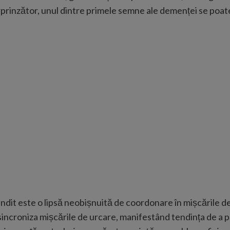
urprinzător, unul dintre primele semne ale demenței se poate 
ândit este o lipsă neobișnuită de coordonare în mișcările 
sincroniza mișcările de urcare, manifestând tendința de a pă