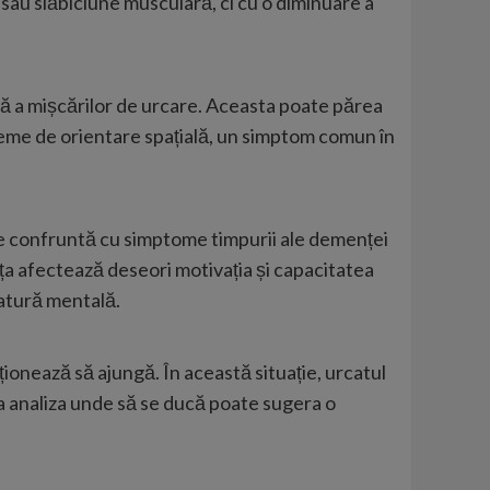
sau slăbiciune musculară, ci cu o diminuare a
ctă a mișcărilor de urcare. Aceasta poate părea
bleme de orientare spațială, un simptom comun în
se confruntă cu simptome timpurii ale demenței
ța afectează deseori motivația și capacitatea
natură mentală.
ționează să ajungă. În această situație, urcatul
 a analiza unde să se ducă poate sugera o