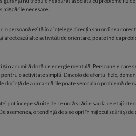
esiguranță nu trebuie neapărat asociată cu probleme fizice 
is mișcările necesare.
ând o persoană ezită în a înțelege direcția sau ordinea core
și afectează alte activități de orientare, poate indica pro
ci și o anumită doză de energie mentală. Persoanele care 
pentru o activitate simplă. Dincolo de efortul fizic, demen
tă de dorință de a urca scările poate semnala o problemă de 
ei pot începe să uite de ce urcă scările sau la ce etaj inten
e asemenea, o tendință de a se opri în mijlocul scării și de