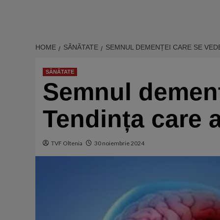
HOME
SĂNĂTATE
SEMNUL DEMENȚEI CARE SE VEDE
SĂNĂTATE
Semnul demențe
Tendința care a
TVF Oltenia
30 noiembrie 2024