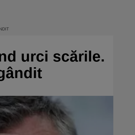
NDIT
d urci scările.
gândit