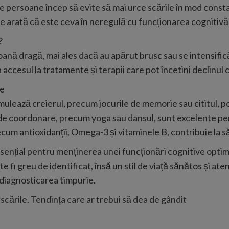
 persoane încep să evite să mai urce scările în mod constan
are arată că este ceva în neregulă cu funcționarea cognitivă
?
ă dragă, mai ales dacă au apărut brusc sau se intensifică, 
accesul la tratamente și terapii care pot încetini declinul c
ve
imulează creierul, precum jocurile de memorie sau cititul, po
cări de coordonare, precum yoga sau dansul, sunt excelente
recum antioxidanții, Omega-3 și vitaminele B, contribuie la 
sențial pentru menținerea unei funcționări cognitive optim
fi greu de identificat, însă un stil de viață sănătos și a
 diagnosticarea timpurie.
cările. Tendința care ar trebui să dea de gândit