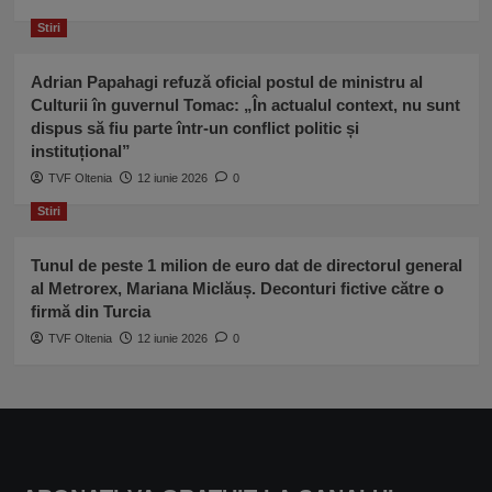
Stiri
Adrian Papahagi refuză oficial postul de ministru al
Culturii în guvernul Tomac: „În actualul context, nu sunt
dispus să fiu parte într-un conflict politic și
instituțional”
TVF Oltenia
12 iunie 2026
0
Stiri
Tunul de peste 1 milion de euro dat de directorul general
al Metrorex, Mariana Miclăuș. Deconturi fictive către o
firmă din Turcia
TVF Oltenia
12 iunie 2026
0