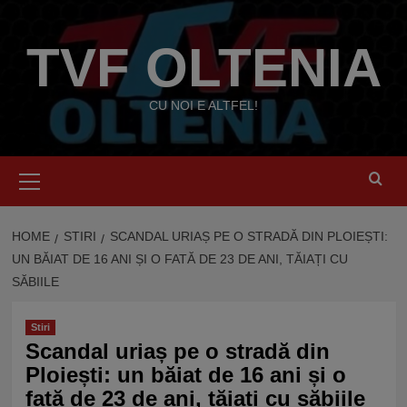
Skip
to
TVF OLTENIA
content
CU NOI E ALTFEL!
Primary
Menu
HOME
STIRI
SCANDAL URIAȘ PE O STRADĂ DIN PLOIEȘTI:
UN BĂIAT DE 16 ANI ȘI O FATĂ DE 23 DE ANI, TĂIAȚI CU
SĂBIILE
Stiri
Scandal uriaș pe o stradă din
Ploiești: un băiat de 16 ani și o
fată de 23 de ani, tăiați cu săbiile