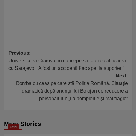
Post
Previous:
Universitatea Craiova nu concepe să rateze calificarea
navigation
cu Sarajevo: “A fost un accident! Fac apel la suporteri”
Next:
Bomba cu ceas pe care stă Poliția Română. Situație
dramatică după anunțul lui Bolojan de reducere a
personalului: „La pompieri e și mai tragic”
More Stories
Stiri