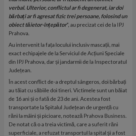
verbal. Ulterior, conflictul ar fi degenerat, iar doi
bărbați ar fi agresat fizic trei persoane, folosind un
obiect tăietor-înțepător
”, au precizat cei de la IPJ
Prahova.
Au intervenit la fața locului inclusiv mascații, mai
exact echipajele de la Serviciul de Acțiuni Speciale
din IPJ Prahova, dar și jandarmii de la Inspectoratul
Județean.
În acest conflict de-a dreptul sângeros, doi bărbați
au tăiat cu săbiile doi tineri. Victimele sunt un băiat
de 16 ani și o fată de 23 de ani. Acestea fost
transportate la Spitalul Județean de urgență cu
răni la mâini și picioare, notează
Prahova Business
.
De notat că o a treia victimă, care
a suferit răni
superficiale, a refuzat transportul la spital
și a fost