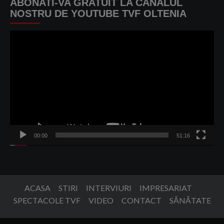
ABONATI-VA GRATUIT LA CANALUL
NOSTRU DE YOUTUBE TVF OLTENIA
Player
video
00:00
51:16
ACASA
STIRI
INTERVIURI
IMPRESARIAT
SPECTACOLE TVF
VIDEO
CONTACT
SĂNĂTATE