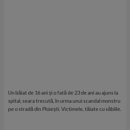
Un băiat de 16 ani și o fată de 23 de ani au ajuns la
spital, seara trecută, în urma unui scandal monstru
pe o stradă din Ploiești. Victimele, tăiate cu săbiile.