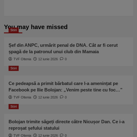
You may have missed
Stiri
Șef din ANPC, urmărit penal de DNA. Cât ar fi cerut
șpagă de la patronul unui club din Mamaia
TVF Oltenia
12 iunie 2026
0
Stiri
Ce pedeapsă a primit bărbatul care l-a amenințat pe
Facebook pe Ilie Bolojan: „Venim peste tine cu foc…”
TVF Oltenia
12 iunie 2026
0
Stiri
Bolojan trimite săgeți directe către Nicușor Dan. Ce i-a
reproșat șefului statului
TVF Oltenia
12 iunie 2026
0