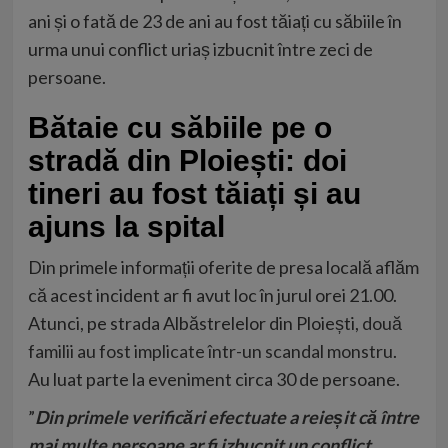
ani și o fată de 23 de ani au fost tăiați cu săbiile în
urma unui conflict uriaș izbucnit între zeci de
persoane.
Bătaie cu săbiile pe o
stradă din Ploiești: doi
tineri au fost tăiați și au
ajuns la spital
Din primele informații oferite de presa locală aflăm
că acest incident ar fi avut loc în jurul orei 21.00.
Atunci, pe strada Albăstrelelor din Ploiești,
două
familii au fost implicate într-un scandal monstru
.
Au luat parte la eveniment circa 30 de persoane.
”
Din primele verificări efectuate a reieșit că între
mai multe persoane ar fi izbucnit un conflict