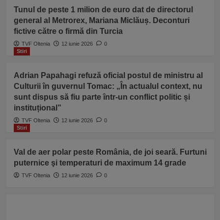
Tunul de peste 1 milion de euro dat de directorul
general al Metrorex, Mariana Miclăuș. Deconturi
fictive către o firmă din Turcia
TVF Oltenia
12 iunie 2026
0
Stiri
Adrian Papahagi refuză oficial postul de ministru al
Culturii în guvernul Tomac: „În actualul context, nu
sunt dispus să fiu parte într-un conflict politic și
instituțional”
TVF Oltenia
12 iunie 2026
0
Stiri
Val de aer polar peste România, de joi seară. Furtuni
puternice şi temperaturi de maximum 14 grade
TVF Oltenia
12 iunie 2026
0