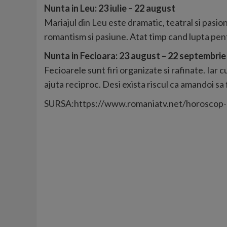
Nunta in Leu: 23 iulie – 22 august
Mariajul din Leu este dramatic, teatral si pasional
romantism si pasiune. Atat timp cand lupta pent
Nunta in Fecioara: 23 august – 22 septembrie
Fecioarele sunt firi organizate si rafinate. Iar c
ajuta reciproc. Desi exista riscul ca amandoi sa 
SURSA:https://www.romaniatv.net/horoscop-s