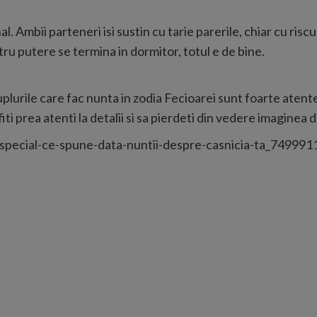
. Ambii parteneri isi sustin cu tarie parerile, chiar cu riscul
ru putere se termina in dormitor, totul e de bine.
uplurile care fac nunta in zodia Fecioarei sunt foarte atente 
fiti prea atenti la detalii si sa pierdeti din vedere imagine
pecial-ce-spune-data-nuntii-despre-casnicia-ta_749991