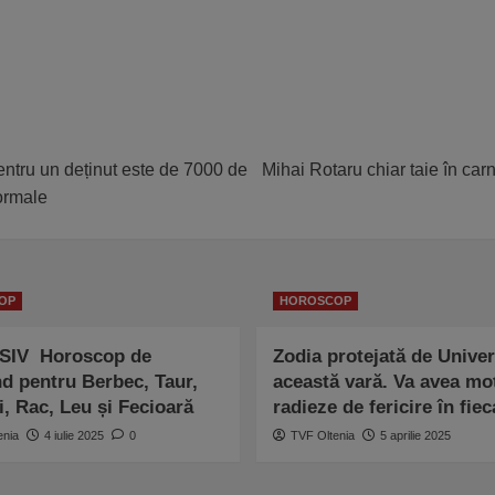
entru un deținut este de 7000 de
Mihai Rotaru chiar taie în carne
normale
OP
HOROSCOP
SIV Horoscop de
Zodia protejată de Univer
d pentru Berbec, Taur,
această vară. Va avea mo
, Rac, Leu și Fecioară
radieze de fericire în fiec
enia
4 iulie 2025
0
TVF Oltenia
5 aprilie 2025