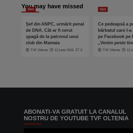
You may have missed
Stiri
Stiri
Șef din ANPC, urmărit penal
Ce pedeapsă a pr
de DNA. Cât ar fi cerut
bărbatul care l-a
șpagă de la patronul unui
pe Facebook pe I
club din Mamaia
„Venim peste ti
TVF Oltenia
12 iunie 2026
0
TVF Oltenia
12 i
ABONATI-VA GRATUIT LA CANALUL
NOSTRU DE YOUTUBE TVF OLTENIA
Player