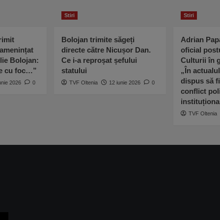
Stiri
Stiri
imit
Bolojan trimite săgeți
Adrian Pap
 amenințat
directe către Nicușor Dan.
oficial post
lie Bolojan:
Ce i-a reproșat șefului
Culturii în
ne cu foc…”
statului
„În actualu
dispus să fi
unie 2026
0
TVF Oltenia
12 iunie 2026
0
conflict poli
instituționa
TVF Oltenia