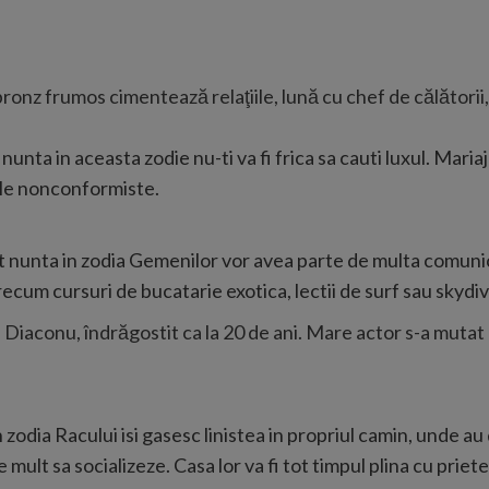
z frumos cimentează relaţiile, lună cu chef de călătorii, f
nunta in aceasta zodie nu-ti va fi frica sa cauti luxul. Maria
ele nonconformiste.
 nunta in zodia Gemenilor vor avea parte de multa comunicar
cum cursuri de bucatarie exotica, lectii de surf sau skydivi
a Diaconu, îndrăgostit ca la 20 de ani. Mare actor s-a mut
n zodia Racului isi gasesc linistea in propriul camin, unde a
te mult sa socializeze. Casa lor va fi tot timpul plina cu priete