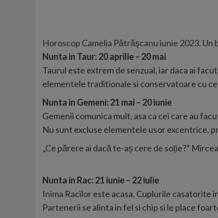
Horoscop Camelia Pătrăşcanu iunie 2023. Un bron
Nunta in Taur: 20 aprilie – 20 mai
Taurul este extrem de senzual, iar daca ai facut 
elementele traditionale si conservatoare cu c
Nunta in Gemeni: 21 mai – 20 iunie
Gemenii comunica mult, asa ca cei care au facut
Nu sunt excluse elementele usor excentrice, pre
„Ce părere ai dacă te-aș cere de soție?” Mirce
Nunta in Rac: 21 iunie – 22 iulie
Inima Racilor este acasa. Cuplurile casatorite i
Partenerii se alinta in fel si chip si le place foar