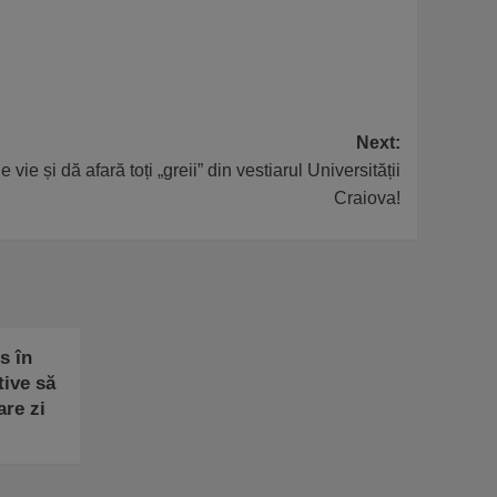
Next:
 vie și dă afară toți „greii” din vestiarul Universității
Craiova!
s în
tive să
are zi