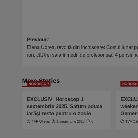
Post
Previous:
Elena Udrea, revoltă din închisoare: Costul lunar p
navigation
ron, cât trei salarii medii de profesor sau 4 pensii 
More Stories
HOROSCOP
HOROSC
EXCLUSIV Horoscop 1
EXCLU
septembrie 2025. Saturn aduce
weeken
iarăși teste pentru o zodie
Gemeni
TVF Oltenia
1 septembrie 2025
0
TVF Olt