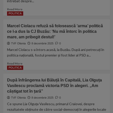
întrebat despre...
București,
adevăratul
Read
Read More
învins
more
POLITICA
este
about
Nicușor
În
Dan’
Marcel Ciolacu refuză să folosească ‘arma’ politică
seara
ce l-a dus la CJ Buzău: ‘Nu mă întorc în politica
alegerilor,
mare, am pribegit destul!’
Marcel
Ciolacu
TVF Oltenia
8 decembrie 2025
0
ridică
Marcel Ciolacu s-a întors acasă, la Buzău. După ani petrecuți în
întrebarea
politica națională, fostul premier și fost lider al PSD a...
de
1000
Read
Read More
de
more
POLITICA
puncte:
about
‘Eu
Marcel
După înfrângerea lui Băluță în Capitală, Lia Olguța
nu
Ciolacu
știu
Vasilescu proclamă victoria PSD în alegeri. „Am
refuză
dacă
câștigat tot în țară”
să
am
folosească
TVF Oltenia
8 decembrie 2025
0
intrat
‘arma’
Ce spune Lia Olguța Vasilescu, primarul Craiovei, despre
sau
politică
rezultatele obținute de către social-democrați în alegerile locale
n-
ce