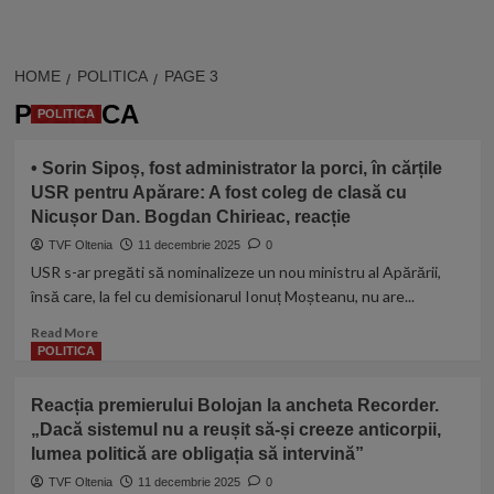
HOME
POLITICA
PAGE 3
POLITICA
POLITICA
• Sorin Sipoș, fost administrator la porci, în cărțile
USR pentru Apărare: A fost coleg de clasă cu
Nicușor Dan. Bogdan Chirieac, reacție
TVF Oltenia
11 decembrie 2025
0
USR s-ar pregăti să nominalizeze un nou ministru al Apărării,
însă care, la fel cu demisionarul Ionuț Moșteanu, nu are...
Read
Read More
more
POLITICA
about
• Sorin
Reacția premierului Bolojan la ancheta Recorder.
Sipoș,
„Dacă sistemul nu a reușit să-și creeze anticorpii,
fost
lumea politică are obligația să intervină”
administrator
la
TVF Oltenia
11 decembrie 2025
0