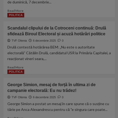
am
de duminică, 7 decembrie...
l-
intrat
a
Read
Read More
în
dus
more
POLITICA
turul
la
about
2’
CJ
După
Buzău:
Scandalul clipului de la Cotroceni continuă: Drulă
înfrângerea
‘Nu
sfidează Biroul Electoral și acuză hotărâri politice
lui
mă
Băluță
TVF Oltenia
6 decembrie 2025
0
întorc
în
Drulă contestă hotărârea BEM: „Nu este o autoritate
în
Capitală,
electorală” Cătălin Drulă, candidatul USR la Primăria Capitalei, a
politica
Lia
mare,
reacționat vineri seara,...
Olguța
am
Vasilescu
Read
Read More
pribegit
proclamă
more
POLITICA
destul!’
victoria
about
PSD
Scandalul
George Simion, mesaj de forță în ultima zi de
în
clipului
alegeri.
campanie electorală: Eu nu trădez!
de
„Am
la
TVF Oltenia
6 decembrie 2025
0
câștigat
Cotroceni
George Simion a postat un mesaj în care spune că o susține cu
tot
continuă:
tărie pe Anca Alexandrescu pentru că "e singura care poate...
în
Drulă
țară”
sfidează
Read