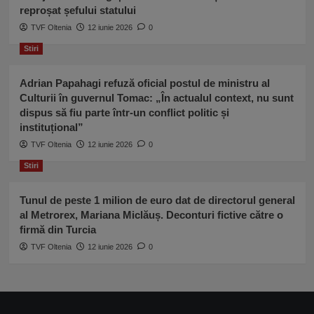
reproșat șefului statului
TVF Oltenia
12 iunie 2026
0
Stiri
Adrian Papahagi refuză oficial postul de ministru al
Culturii în guvernul Tomac: „În actualul context, nu sunt
dispus să fiu parte într-un conflict politic și
instituțional”
TVF Oltenia
12 iunie 2026
0
Stiri
Tunul de peste 1 milion de euro dat de directorul general
al Metrorex, Mariana Miclăuș. Deconturi fictive către o
firmă din Turcia
TVF Oltenia
12 iunie 2026
0