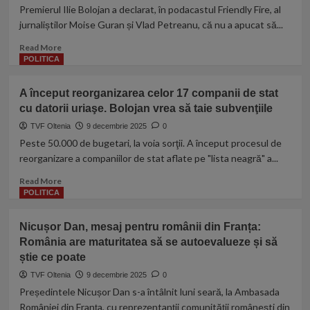
porci,
Premierul Ilie Bolojan a declarat, în podacastul Friendly Fire, al
în
jurnaliștilor Moise Guran și Vlad Petreanu, că nu a apucat să...
cărțile
USR
Read
Read More
pentru
more
POLITICA
Apărare:
about
A
Reacția
A început reorganizarea celor 17 companii de stat
fost
premierului
coleg
cu datorii uriaşe. Bolojan vrea să taie subvenţiile
Bolojan
de
la
TVF Oltenia
9 decembrie 2025
0
clasă
ancheta
Peste 50.000 de bugetari, la voia sorţii. A început procesul de
cu
Recorder.
reorganizare a companiilor de stat aflate pe "lista neagră" a...
Nicușor
„Dacă
Dan.
sistemul
Read
Read More
Bogdan
nu
more
POLITICA
Chirieac,
a
about
reacție
reușit
A
Nicușor Dan, mesaj pentru românii din Franța:
să-
început
România are maturitatea să se autoevalueze și să
și
reorganizarea
creeze
știe ce poate
celor
anticorpii,
17
TVF Oltenia
9 decembrie 2025
0
lumea
companii
Președintele Nicușor Dan s-a întâlnit luni seară, la Ambasada
politică
de
României din Franța, cu reprezentanții comunității românești din
are