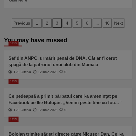
Read More
Biroul
more
Electoral
about
și
George
Paginație
acuză
Simion,
3
…
Previous
1
2
4
5
6
40
Next
hotărâri
mesaj
articole
politice
de
You may have missed
forță
Stiri
în
ultima
zi
Șef din ANPC, urmărit penal de DNA. Cât ar fi cerut
de
șpagă de la patronul unui club din Mamaia
campanie
TVF Oltenia
12 iunie 2026
0
electorală: Eu nu trădez!
Stiri
Ce pedeapsă a primit bărbatul care l-a amenințat pe
Facebook pe Ilie Bolojan: „Venim peste tine cu foc…”
TVF Oltenia
12 iunie 2026
0
Stiri
Bolojan trimite săgeți directe către Nicușor Dan. Ce i-a