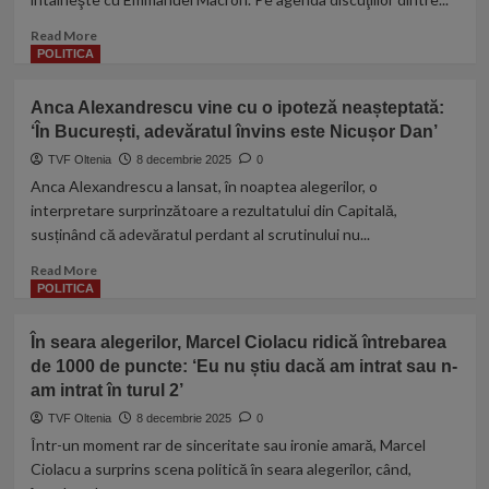
să
dea
Read
Read More
explicaţii
more
POLITICA
despre
about
criza
Nicuşor
Anca Alexandrescu vine cu o ipoteză neașteptată:
apei:
Dan,
„Degeaba
‘În București, adevăratul învins este Nicușor Dan’
prima
urlaţi”
vizită
TVF Oltenia
8 decembrie 2025
0
oficială
Anca Alexandrescu a lansat, în noaptea alegerilor, o
în
interpretare surprinzătoare a rezultatului din Capitală,
Franţa:
susținând că adevăratul perdant al scrutinului nu...
întâlnire
cu
Read
Read More
Emmanuel
more
POLITICA
Macron
about
pe
Anca
În seara alegerilor, Marcel Ciolacu ridică întrebarea
teme
Alexandrescu
de
de 1000 de puncte: ‘Eu nu știu dacă am intrat sau n-
vine
securitate
am intrat în turul 2’
cu
și
o
TVF Oltenia
8 decembrie 2025
0
economie
ipoteză
Într-un moment rar de sinceritate sau ironie amară, Marcel
neașteptată:
Ciolacu a surprins scena politică în seara alegerilor, când,
‘În