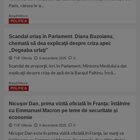
stat
Paris, cărora le-a...
obligația
cu
să
datorii
Read
Read More
intervină”
uriaşe.
more
POLITICA
Bolojan
about
vrea
Nicușor
să
Scandal uriaş în Parlament. Diana Buzoianu,
Dan,
taie
chemată să dea explicaţii despre criza apei:
mesaj
subvenţiile
„Degeaba urlaţi”
pentru
românii
TVF Oltenia
9 decembrie 2025
0
din
Scandal de proporţii, ieri, în Parlament. Ministra Mediului a dat
Franța:
explicaţii despre criza de apă de la Barajul Paltinu. Încă...
România
are
Read
Read More
maturitatea
more
POLITICA
să
about
se
Scandal
Nicuşor Dan, prima vizită oficială în Franţa: întâlnire
autoevalueze
uriaş
și
cu Emmanuel Macron pe teme de securitate și
în
să
economie
Parlament.
știe
Diana
TVF Oltenia
9 decembrie 2025
0
ce
Buzoianu,
Nicuşor Dan este în prima vizită oficială în Franţa, iar marţi se
poate
chemată
întâlneşte cu Emmanuel Macron. Pe agenda discuţiilor dintre...