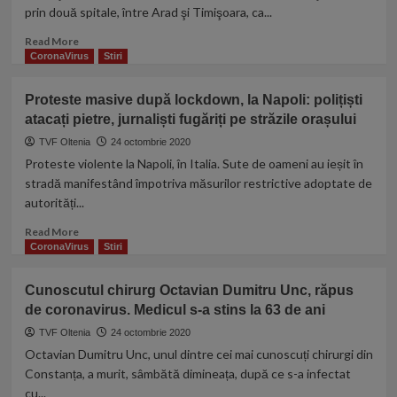
prin două spitale, între Arad şi Timişoara, ca...
urgență.
Autoritățile
Read
Read More
impun
more
CoronaVirus
Stiri
restricții
about
dure
O
Proteste masive după lockdown, la Napoli: polițiști
până
fetiţă
în
atacați pietre, jurnaliști fugăriți pe străzile orașului
infectată
aprilie
cu
TVF Oltenia
24 octombrie 2020
2021
COVID-
Proteste violente la Napoli, în Italia. Sute de oameni au ieșit în
19,
stradă manifestând împotriva măsurilor restrictive adoptate de
plimbată
autorități...
şase
zile
Read
Read More
între
more
CoronaVirus
Stiri
spitale
about
din
Proteste
Cunoscutul chirurg Octavian Dumitru Unc, răpus
trei
masive
oraşe
de coronavirus. Medicul s-a stins la 63 de ani
după
diferite,
lockdown,
TVF Oltenia
24 octombrie 2020
pentru
la
Octavian Dumitru Unc, unul dintre cei mai cunoscuți chirurgi din
că
Napoli:
Constanța, a murit, sâmbătă dimineața, după ce s-a infectat
nu
polițiști
cu...
avea