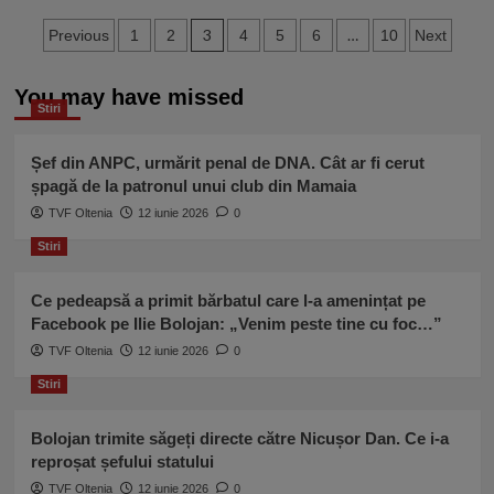
cazuri
Un
Paginație
noi
bărbat
3
…
Previous
1
2
4
5
6
10
Next
pe
de
articole
zi.
47
Multe
You may have missed
de
Stiri
spitale
ani
au
a
porţile
murit
Șef din ANPC, urmărit penal de DNA. Cât ar fi cerut
închise
la
șpagă de la patronul unui club din Mamaia
pentru
două
TVF Oltenia
bolnavi
12 iunie 2026
0
luni
după
Stiri
ce
s-
Ce pedeapsă a primit bărbatul care l-a amenințat pe
a
Facebook pe Ilie Bolojan: „Venim peste tine cu foc…”
vindecat
de
TVF Oltenia
12 iunie 2026
0
Covid-
Stiri
19.
”Nu
s-
Bolojan trimite săgeți directe către Nicușor Dan. Ce i-a
a
reproșat șefului statului
recuperat
TVF Oltenia
12 iunie 2026
0
niciodată”