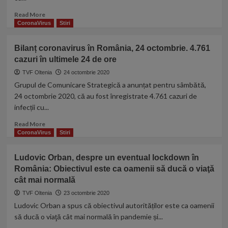
atacați
loc
pietre,
Read
Read More
jurnaliști
more
CoronaVirus
Stiri
fugăriți
about
pe
Cunoscutul
Bilanț coronavirus în România, 24 octombrie. 4.761
străzile
chirurg
orașului
cazuri în ultimele 24 de ore
Octavian
Dumitru
TVF Oltenia
24 octombrie 2020
Unc,
Grupul de Comunicare Strategică a anunțat pentru sâmbătă,
răpus
24 octombrie 2020, că au fost înregistrate 4.761 cazuri de
de
infecții cu...
coronavirus.
Medicul
Read
Read More
s-
more
CoronaVirus
Stiri
a
about
stins
Bilanț
Ludovic Orban, despre un eventual lockdown în
la
coronavirus
63
România: Obiectivul este ca oamenii să ducă o viaţă
în
de
cât mai normală
România,
ani
24
TVF Oltenia
23 octombrie 2020
octombrie.
Ludovic Orban a spus că obiectivul autorităților este ca oamenii
4.761
să ducă o viaţă cât mai normală în pandemie și...
cazuri