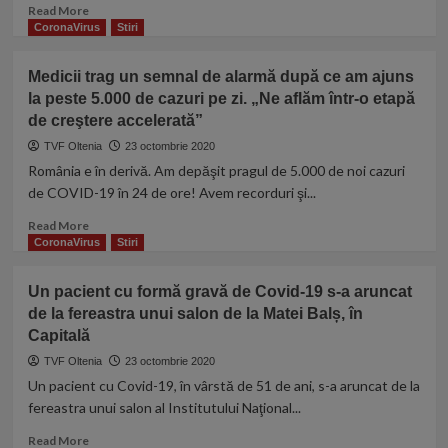
în
Read
Read More
ultimele
more
CoronaVirus
Stiri
24
about
de
Ludovic
Medicii trag un semnal de alarmă după ce am ajuns
ore
Orban,
la peste 5.000 de cazuri pe zi. „Ne aflăm într-o etapă
despre
de creştere accelerată”
un
eventual
TVF Oltenia
23 octombrie 2020
lockdown
România e în derivă. Am depăşit pragul de 5.000 de noi cazuri
în
de COVID-19 în 24 de ore! Avem recorduri şi...
România:
Obiectivul
Read
Read More
este
more
CoronaVirus
Stiri
ca
about
oamenii
Medicii
Un pacient cu formă gravă de Covid-19 s-a aruncat
să
trag
ducă
de la fereastra unui salon de la Matei Balș, în
un
o
Capitală
semnal
viaţă
de
TVF Oltenia
23 octombrie 2020
cât
alarmă
Un pacient cu Covid-19, în vârstă de 51 de ani, s-a aruncat de la
mai
după
fereastra unui salon al Institutului Naţional...
normală
ce
am
Read
Read More