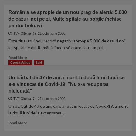
COVID.
about
România,
Asimptomaticii
România se apropie de un nou prag de alertă: 5.000
în
Covid-
topul
de cazuri noi pe zi. Multe spitale au porţile închise
19
țărilor
pentru bolnavi
ar
sceptice
putea
TVF Oltenia
21 octombrie 2020
privind
fi
Este ziua unui nou record negativ: aproape 5.000 de cazuri noi,
vaccinul
tratați
iar spitalele din România încep să arate ca-n timpul...
acasă.
Medicii
Read
Read More
de
more
CoronaVirus
Stiri
familie
about
se
România
Un bărbat de 47 de ani a murit la două luni după ce
opun:
se
Prin
s-a vindecat de Covid-19. ”Nu s-a recuperat
apropie
telefon
niciodată”
de
nu
un
TVF Oltenia
21 octombrie 2020
poți
nou
Un bărbat de 47 de ani, care a fost infectat cu Covid-19, a murit
să
prag
la două luni de la externarea...
asculți
de
plămânul
alertă:
Read
Read More
5.000
more
de
about