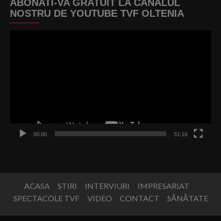
ABONATI-VA GRATUIT LA CANALUL
NOSTRU DE YOUTUBE TVF OLTENIA
Player
video
00:00
51:16
ACASA
STIRI
INTERVIURI
IMPRESARIAT
SPECTACOLE TVF
VIDEO
CONTACT
SĂNĂTATE