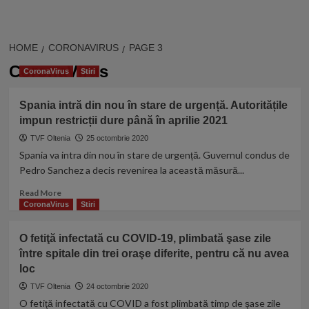
HOME
CORONAVIRUS
PAGE 3
CoronaVirus
CoronaVirus
Stiri
Spania intră din nou în stare de urgență. Autoritățile
impun restricții dure până în aprilie 2021
TVF Oltenia
25 octombrie 2020
Spania va intra din nou în stare de urgență. Guvernul condus de
Pedro Sanchez a decis revenirea la această măsură...
Read
Read More
more
CoronaVirus
Stiri
about
Spania
O fetiţă infectată cu COVID-19, plimbată şase zile
intră
între spitale din trei oraşe diferite, pentru că nu avea
din
loc
nou
în
TVF Oltenia
24 octombrie 2020
stare
O fetiţă infectată cu COVID a fost plimbată timp de şase zile
de