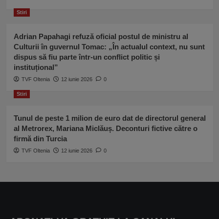
Stiri
Adrian Papahagi refuză oficial postul de ministru al
Culturii în guvernul Tomac: „În actualul context, nu sunt
dispus să fiu parte într-un conflict politic și
instituțional”
TVF Oltenia
12 iunie 2026
0
Stiri
Tunul de peste 1 milion de euro dat de directorul general
al Metrorex, Mariana Miclăuș. Deconturi fictive către o
firmă din Turcia
TVF Oltenia
12 iunie 2026
0