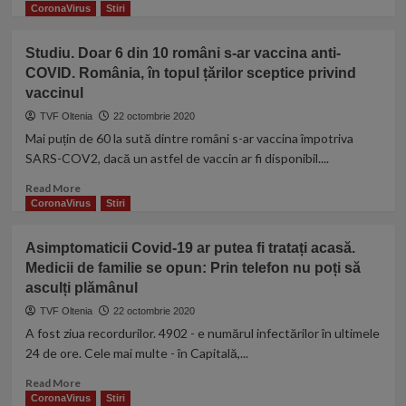
ajuns
more
CoronaVirus
Stiri
la
about
peste
Un
Studiu. Doar 6 din 10 români s-ar vaccina anti-
5.000
pacient
de
COVID. România, în topul țărilor sceptice privind
cu
cazuri
vaccinul
formă
pe
gravă
TVF Oltenia
22 octombrie 2020
zi.
de
Mai puțin de 60 la sută dintre români s-ar vaccina împotriva
„Ne
Covid-
SARS-COV2, dacă un astfel de vaccin ar fi disponibil....
aflăm
19
într-
s-
Read
Read More
o
a
more
CoronaVirus
Stiri
etapă
aruncat
about
de
de
Studiu.
creştere
Asimptomaticii Covid-19 ar putea fi tratați acasă.
la
Doar
accelerată”
fereastra
Medicii de familie se opun: Prin telefon nu poți să
6
unui
asculți plămânul
din
salon
10
TVF Oltenia
22 octombrie 2020
de
români
A fost ziua recordurilor. 4902 - e numărul infectărilor în ultimele
la
s-
24 de ore. Cele mai multe - în Capitală,...
Matei
ar
Balș,
vaccina
Read
Read More
în
anti-
more
CoronaVirus
Stiri
Capitală