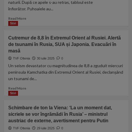
naturii. După ce apele s-au retras, tabloul este
de
înfiorător. Puhoaiele au...
la
Vatican:
Read
Read More
„Lumea
more
Stiri
are
about
nevoie
Localnicii
de
Cutremur de 8,8 în Extremul Orient al Rusiei. Alertă
din
mesaje
de tsunami în Rusia, SUA și Japonia. Evacuări în
Broșteni
de
masă
privesc
speranţă”
neputincioși
TVF Oltenia
30 iulie 2025
0
în
Un seism devastator cu magnitudinea de 8,8 a zguduit miercuri
fața
peninsula Kamchatka din Extremul Orient al Rusiei, declanșând
dezastrului:
un tsunami de...
„Stau
şi
Read
Read More
mă
more
Stiri
uit
about
că
Cutremur
suntem
Schimbare de ton la Viena: ‘La un moment dat,
de
lipsiţi
sicriele se vor îngrămădi în Rusia’ – ministrul
8,8
de
austriac de externe, avertisment pentru Putin
în
putere”
Extremul
TVF Oltenia
29 iulie 2025
0