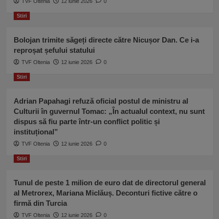
TVF Oltenia
12 iunie 2026
0
austriac
Stiri
de
externe,
avertisment
Bolojan trimite săgeți directe către Nicușor Dan. Ce i-a
pentru
reproșat șefului statului
Putin
TVF Oltenia
12 iunie 2026
0
Stiri
Adrian Papahagi refuză oficial postul de ministru al
Culturii în guvernul Tomac: „În actualul context, nu sunt
dispus să fiu parte într-un conflict politic și
instituțional”
TVF Oltenia
12 iunie 2026
0
Stiri
Tunul de peste 1 milion de euro dat de directorul general
al Metrorex, Mariana Miclăuș. Deconturi fictive către o
firmă din Turcia
TVF Oltenia
12 iunie 2026
0