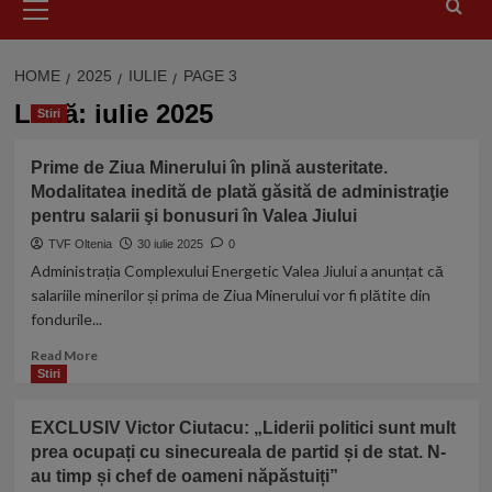
Menu
HOME
2025
IULIE
PAGE 3
Lună:
iulie 2025
Stiri
Prime de Ziua Minerului în plină austeritate.
Modalitatea inedită de plată găsită de administraţie
pentru salarii şi bonusuri în Valea Jiului
TVF Oltenia
30 iulie 2025
0
Administrația Complexului Energetic Valea Jiului a anunțat că
salariile minerilor și prima de Ziua Minerului vor fi plătite din
fondurile...
Read
Read More
more
Stiri
about
Prime
EXCLUSIV Victor Ciutacu: „Liderii politici sunt mult
de
prea ocupați cu sinecureala de partid și de stat. N-
Ziua
au timp și chef de oameni năpăstuiți”
Minerului