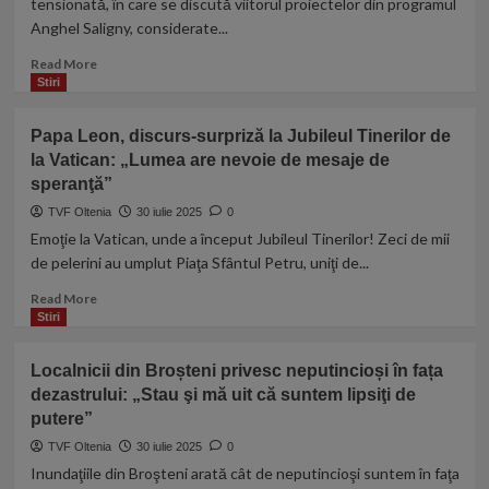
tensionată, în care se discută viitorul proiectelor din programul
date
al
crizei”
Anghel Saligny, considerate...
peste
noului
cap
acord
Read
Read More
comercial
more
Stiri
dintre
about
UE
Ședință
Papa Leon, discurs-surpriză la Jubileul Tinerilor de
şi
de
SUA
la Vatican: „Lumea are nevoie de mesaje de
coaliție
speranţă”
azi,
după
TVF Oltenia
30 iulie 2025
0
tensiunile
Emoţie la Vatican, unde a început Jubileul Tinerilor! Zeci de mii
pe
de pelerini au umplut Piaţa Sfântul Petru, uniţi de...
Anghel
Saligny.
Read
Read More
Pe
more
Stiri
agendă
about
e
Papa
Localnicii din Broșteni privesc neputincioși în fața
și
Leon,
pachetul
dezastrului: „Stau şi mă uit că suntem lipsiţi de
discurs-
2
putere”
surpriză
de
la
TVF Oltenia
30 iulie 2025
0
măsuri
Jubileul
Inundaţiile din Broşteni arată cât de neputincioşi suntem în faţa
Tinerilor