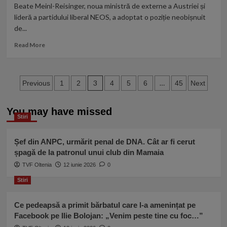
Orient
Beate Meinl-Reisinger, noua ministră de externe a Austriei și
al
lideră a partidului liberal NEOS, a adoptat o poziție neobișnuit
Rusiei.
de...
Alertă
de
Read
Read More
tsunami
more
în
about
Rusia,
Schimbare
SUA
Paginație
de
3
…
Previous
1
2
4
5
6
45
Next
și
ton
articole
Japonia.
la
Evacuări
You may have missed
Viena:
în
Stiri
‘La
masă
un
moment
Șef din ANPC, urmărit penal de DNA. Cât ar fi cerut
dat,
șpagă de la patronul unui club din Mamaia
sicriele
TVF Oltenia
12 iunie 2026
0
se
vor
Stiri
îngrămădi
în
Ce pedeapsă a primit bărbatul care l-a amenințat pe
Rusia’
Facebook pe Ilie Bolojan: „Venim peste tine cu foc…”
–
ministrul