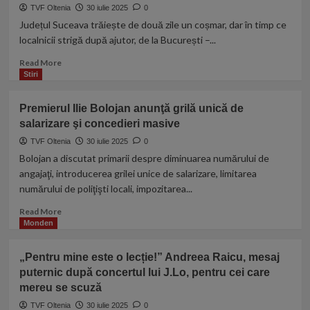
în
TVF Oltenia
30 iulie 2025
0
plină
Județul Suceava trăiește de două zile un coșmar, dar în timp ce
austeritate.
localnicii strigă după ajutor, de la București –...
Modalitatea
inedită
Read
Read More
de
more
Stiri
plată
about
găsită
EXCLUSIV
Premierul Ilie Bolojan anunţă grilă unică de
de
Victor
administraţie
salarizare şi concedieri masive
Ciutacu:
pentru
„Liderii
TVF Oltenia
30 iulie 2025
0
salarii
politici
Bolojan a discutat primarii despre diminuarea numărului de
şi
sunt
angajaţi, introducerea grilei unice de salarizare, limitarea
bonusuri
mult
numărului de poliţişti locali, impozitarea...
în
prea
Valea
ocupați
Read
Read More
Jiului
cu
more
Monden
sinecureala
about
de
Premierul
„Pentru mine este o lecție!” Andreea Raicu, mesaj
partid
Ilie
și
puternic după concertul lui J.Lo, pentru cei care
Bolojan
de
mereu se scuză
anunţă
stat.
grilă
TVF Oltenia
30 iulie 2025
0