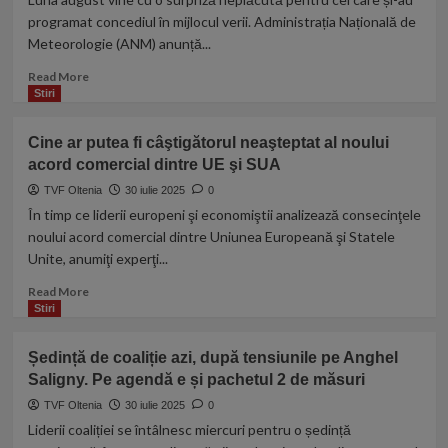
se
Bate
programat concediul în mijlocul verii. Administrația Națională de
scuză
vântul
Meteorologie (ANM) anunță...
în
vila
Read
Read More
de
more
Stiri
la
about
malul
August
Cine ar putea fi câştigătorul neaşteptat al noului
mării
–
a
acord comercial dintre UE şi SUA
cea
regretatului
mai
TVF Oltenia
30 iulie 2025
0
solist,
rece
În timp ce liderii europeni şi economiştii analizează consecinţele
deși
lună
noului acord comercial dintre Uniunea Europeană şi Statele
prețurile
de
Unite, anumiţi experţi...
la
vară
cazare
din
Read
Read More
au
ultimii
more
Stiri
fost
ani.
about
reduse!
Multe
Cine
„Anul
Ședință de coaliție azi, după tensiunile pe Anghel
planuri
ar
acesta,
de
Saligny. Pe agendă e și pachetul 2 de măsuri
putea
e
vacanță
fi
TVF Oltenia
30 iulie 2025
0
dificil
vor
câştigătorul
Liderii coaliției se întâlnesc miercuri pentru o ședință
din
fi
neaşteptat
cauza