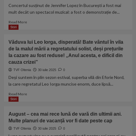
N-
unică
Concertul susținut de Jennifer Lopez în București a fost mai
au
de
mult decât un spectacol muzical: a fost o demonstrație de...
timp
salarizare
și
şi
Read
Read More
chef
concedieri
more
Stiri
de
masive
about
oameni
„Pentru
năpăstuiți”
Văduva lui Leo Iorga, disperată! Bate vântul în vila
mine
de la malul mării a regretatului solist, deși prețurile
este
la cazare au fost reduse! „Anul acesta, e dificil din
o
lecție!”
cauza crizei”
Andreea
TVF Oltenia
30 iulie 2025
0
Raicu,
Deși suntem în plin sezon estival, superba vilă din Eforie Nord,
mesaj
la care regretatul Leo Iorga muncise enorm, duce lipsă...
puternic
după
Read
Read More
concertul
more
Stiri
lui
about
J.Lo,
Văduva
pentru
August – cea mai rece lună de vară din ultimii ani.
lui
cei
Multe planuri de vacanță vor fi date peste cap
Leo
care
Iorga,
TVF Oltenia
30 iulie 2025
0
mereu
disperată!
Luna august vine cu o surpriză neplăcută pentru cei care și-au