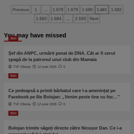
va
Marcel
mai
Paginație
Ciolacu:
…
1.681
Previous
1
1.678
1.679
1.680
1.682
întârzia”
Exclus
articole
…
1.683
1.684
2.593
Next
să
ne
gândim
You may have missed
la
Stiri
alegeri.
Preşedintele
Șef din ANPC, urmărit penal de DNA. Cât ar fi cerut
şi
șpagă de la patronul unui club din Mamaia
Guvernul
său
TVF Oltenia
12 iunie 2026
0
au
Stiri
scăpat
total
pandemia
Ce pedeapsă a primit bărbatul care l-a amenințat pe
de
Facebook pe Ilie Bolojan: „Venim peste tine cu foc…”
sub
TVF Oltenia
12 iunie 2026
0
control
Stiri
Bolojan trimite săgeți directe către Nicușor Dan. Ce i-a