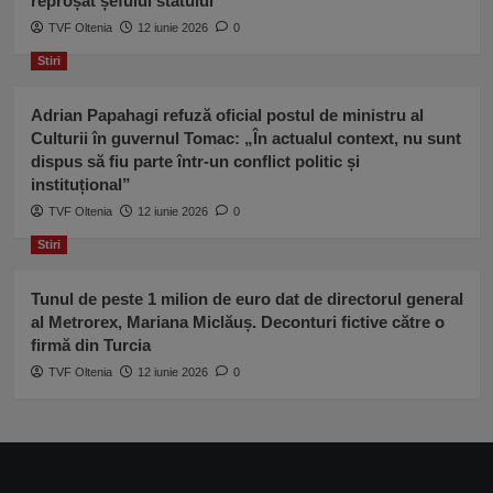
reproșat șefului statului
TVF Oltenia
12 iunie 2026
0
Stiri
Adrian Papahagi refuză oficial postul de ministru al
Culturii în guvernul Tomac: „În actualul context, nu sunt
dispus să fiu parte într-un conflict politic și
instituțional”
TVF Oltenia
12 iunie 2026
0
Stiri
Tunul de peste 1 milion de euro dat de directorul general
al Metrorex, Mariana Miclăuș. Deconturi fictive către o
firmă din Turcia
TVF Oltenia
12 iunie 2026
0