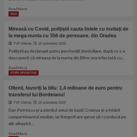
de
diabet
Read
Read More
și
more
Stiri
s-
about
a
Mamă,
Mireasă cu Covid, polițiștii cauta listele cu invitați de
infectat
după
cu
la mega-nunta cu 356 de persoane, din Oradea
ce
COVID-
fiica
TVF Oltenia
15 octombrie 2020
19!
ei
Polițiștii au declanșat patru percheziții domiciliare, după ce s-a
de
descoperit că mireasa de la nunta din Bihor era infectată cu...
5
ani
Read
Read More
i-
more
STIRI SPORTIVE
a
about
folosit
Mireasă
Oltenii, favoriți la titlu: 1,4 milioane de euro pentru
lubrifiantul
cu
transferul lui Bordeianu!
la
Covid,
școală,
polițiștii
TVF Oltenia
15 octombrie 2020
pe
cauta
Dan Petrescu și-a pierdut omul de bază! Craiova și-a întărit
post
listele
compartimentul median, iar Bergodi are șansa să-i conducă pe
de
cu
alb-albaștrii...
dezinfectant:
invitați
Amuzant,
de
Read
Read More
dar
la