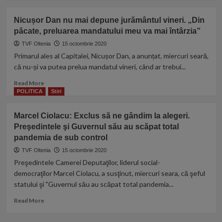
medic
about
celebru
Primarul
Nicușor Dan nu mai depune jurământul vineri. „Din
a
orașului
păcate, preluarea mandatului meu va mai întârzia”
rupt
Caracal
tacerea,
are
TVF Oltenia
15 octombrie 2020
dupa
Covid-
Primarul ales al Capitalei, Nicușor Dan, a anunțat, miercuri seară,
atatea
19
că nu-și va putea prelua mandatul vineri, când ar trebui...
luni
tragice
Read
Read More
de
more
POLITICA
Stiri
pandemie
about
Nicușor
Marcel Ciolacu: Exclus să ne gândim la alegeri.
Dan
Preşedintele şi Guvernul său au scăpat total
nu
pandemia de sub control
mai
depune
TVF Oltenia
15 octombrie 2020
jurământul
Preşedintele Camerei Deputaţilor, liderul social-
vineri.
democraţilor Marcel Ciolacu, a susţinut, miercuri seara, că şeful
„Din
statului şi "Guvernul său au scăpat total pandemia...
păcate,
preluarea
Read
Read More
mandatului
more
meu
about