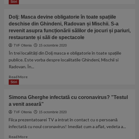
more
Stiri
umilitor
mega-
about
nunta
Oltenii,
Dolj: Masca devine obligatorie în toate spațiile
cu
favoriți
356
deschise din Ghindeni, Radovan și Mischii. S-a
la
de
revenit asupra funcționării sălilor de jocuri și pariuri,
titlu:
persoane,
1,4
restaurante și săli de spectacole
din
milioane
TVF Oltenia
15 octombrie 2020
Oradea
de
În trei localități din Dolj masca e obligatorie în toate spațiile
euro
publice. Este vorba despre localitatile Ghindeni, Mischii si
pentru
Radovan. În...
transferul
lui
Read
Read More
Bordeianu!
more
Stiri
about
Dolj:
Simona Gherghe infectată cu coronavirus? ”Testul
Masca
a venit aseară”
devine
obligatorie
TVF Oltenia
15 octombrie 2020
în
Fiica prezentatoarei TV a intrat în contact cu o persoană
toate
infectată cu noul coronavirus! Imediat cum a aflat, vedeta a...
spațiile
deschise
Read
Read More