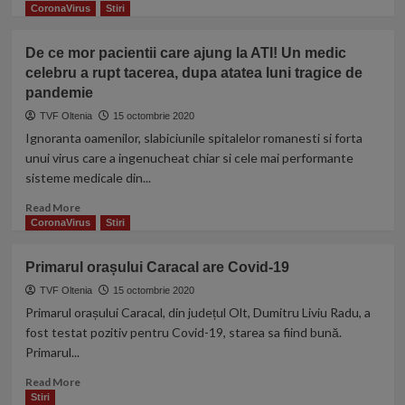
din
more
CoronaVirus
Stiri
Ghindeni,
about
Radovan
Simona
De ce mor pacientii care ajung la ATI! Un medic
și
Gherghe
celebru a rupt tacerea, dupa atatea luni tragice de
Mischii.
infectată
S-
pandemie
cu
a
coronavirus?
TVF Oltenia
15 octombrie 2020
revenit
”Testul
Ignoranta oamenilor, slabiciunile spitalelor romanesti si forta
asupra
a
unui virus care a ingenucheat chiar si cele mai performante
funcționării
venit
sisteme medicale din...
sălilor
aseară”
de
Read
Read More
jocuri
more
CoronaVirus
Stiri
și
about
pariuri,
De
restaurante
Primarul orașului Caracal are Covid-19
ce
și
mor
TVF Oltenia
15 octombrie 2020
săli
pacientii
Primarul orașului Caracal, din județul Olt, Dumitru Liviu Radu, a
de
care
fost testat pozitiv pentru Covid-19, starea sa fiind bună.
spectacole
ajung
Primarul...
la
ATI!
Read
Read More
Un
more
Stiri