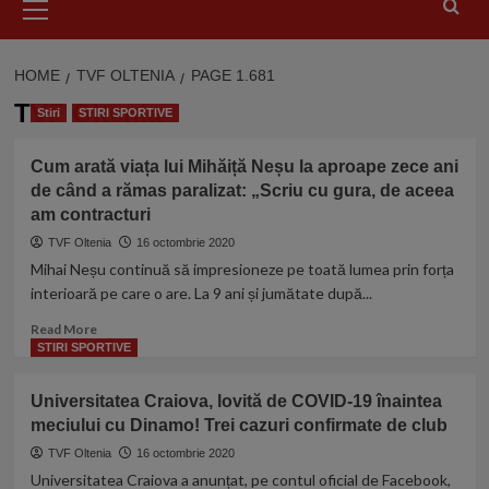
Menu
HOME
TVF OLTENIA
PAGE 1.681
TVF Oltenia
Stiri
STIRI SPORTIVE
Cum arată viața lui Mihăiță Neșu la aproape zece ani
de când a rămas paralizat: „Scriu cu gura, de aceea
am contracturi
TVF Oltenia
16 octombrie 2020
Mihai Neșu continuă să impresioneze pe toată lumea prin forța
interioară pe care o are. La 9 ani și jumătate după...
Read
Read More
more
STIRI SPORTIVE
about
Cum
Universitatea Craiova, lovită de COVID-19 înaintea
arată
meciului cu Dinamo! Trei cazuri confirmate de club
viața
lui
TVF Oltenia
16 octombrie 2020
Mihăiță
Universitatea Craiova a anunțat, pe contul oficial de Facebook,