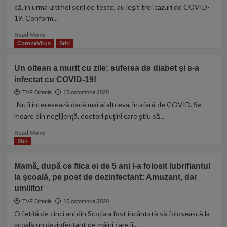
Neșu
că, în urma ultimei serii de teste, au ieșit trei cazuri de COVID-
la
19. Conform...
aproape
zece
Read
Read More
ani
more
CoronaVirus
Stiri
de
about
când
Universitatea
Un oltean a murit cu zile: suferea de diabet și s-a
a
Craiova,
rămas
infectat cu COVID-19!
lovită
paralizat:
de
TVF Oltenia
15 octombrie 2020
„Scriu
COVID-
„Nu îi interesează dacă mai ai altceva, în afară de COVID. Se
cu
19
moare din neglijenţă, doctori puţini care ştiu să...
gura,
înaintea
de
meciului
Read
Read More
aceea
cu
more
Stiri
am
Dinamo!
about
contracturi
Trei
Un
Mamă, după ce fiica ei de 5 ani i-a folosit lubrifiantul
cazuri
oltean
la școală, pe post de dezinfectant: Amuzant, dar
confirmate
a
de
umilitor
murit
club
cu
TVF Oltenia
15 octombrie 2020
zile:
O fetiță de cinci ani din Scoția a fost încântată să folosească la
suferea
școală un dezinfectant de mâini care îi...