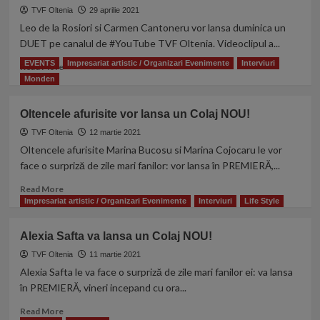
talentata
TVF Oltenia
29 aprilie 2021
Ana
Leo de la Rosiori si Carmen Cantoneru vor lansa duminica un
Maria
DUET pe canalul de #YouTube TVF Oltenia. Videoclipul a...
Rosiu
EVENTS
Impresariat artistic / Organizari Evenimente
Interviuri
Read
Read More
more
Monden
about
Un
Oltencele afurisite vor lansa un Colaj NOU!
nou
duet
TVF Oltenia
12 martie 2021
în
Oltencele afurisite Marina Bucosu si Marina Cojocaru le vor
muzica
face o surpriză de zile mari fanilor: vor lansa în PREMIERĂ,...
din
România?
Read
Read More
Lansarea
more
Impresariat artistic / Organizari Evenimente
Interviuri
Life Style
oficiala
about
Duminica,
Oltencele
Alexia Safta va lansa un Colaj NOU!
02
afurisite
Mai
vor
TVF Oltenia
11 martie 2021
pe
lansa
Alexia Safta le va face o surpriză de zile mari fanilor ei: va lansa
canalul
un
în PREMIERĂ, vineri incepand cu ora...
de
Colaj
YouTube
NOU!
Read
Read More