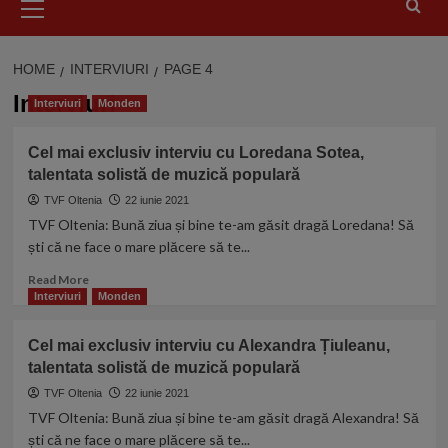
Menu
HOME
INTERVIURI
PAGE 4
Interviuri
Interviuri
Monden
Cel mai exclusiv interviu cu Loredana Sotea,
talentata solistă de muzică populară
TVF Oltenia
22 iunie 2021
TVF Oltenia: Bună ziua și bine te-am găsit dragă Loredana! Să
ști că ne face o mare plăcere să te...
Read
Read More
more
Interviuri
Monden
about
Cel
Cel mai exclusiv interviu cu Alexandra Țiuleanu,
mai
talentata solistă de muzică populară
exclusiv
interviu
TVF Oltenia
22 iunie 2021
cu
TVF Oltenia: Bună ziua și bine te-am găsit dragă Alexandra! Să
Loredana
ști că ne face o mare plăcere să te...
Sotea,