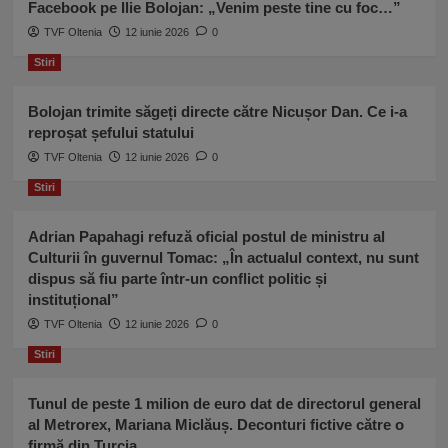
Facebook pe Ilie Bolojan: „Venim peste tine cu foc…”
TVF Oltenia
12 iunie 2026
0
Stiri
Bolojan trimite săgeți directe către Nicușor Dan. Ce i-a
reproșat șefului statului
TVF Oltenia
12 iunie 2026
0
Stiri
Adrian Papahagi refuză oficial postul de ministru al
Culturii în guvernul Tomac: „În actualul context, nu sunt
dispus să fiu parte într-un conflict politic și
instituțional”
TVF Oltenia
12 iunie 2026
0
Stiri
Tunul de peste 1 milion de euro dat de directorul general
al Metrorex, Mariana Miclăuș. Deconturi fictive către o
firmă din Turcia