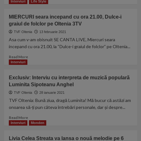
–
more
Interviuri
Life Style
TVF
about
Oltenia
Alexia
MIERCURI seara incepand cu ora 21.00, Dulce-i
Safta
graiul de folclor pe Oltenia 3TV
va
lansa
TVF Oltenia
13 februarie 2021
un
Asa cum v-am obisnuit SE CANTA LIVE, Miercuri seara
Colaj
incepand cu ora 21.00, la “Dulce-i graiul de folclor” pe Oltenia...
NOU!
Read
Read More
more
Interviuri
about
MIERCURI
Exclusiv: Interviu cu interpreta de muzică populară
seara
Luminita Sipoteanu Anghel
incepand
cu
TVF Oltenia
28 ianuarie 2021
ora
TVF Oltenia: Bună ziua, dragă Luminita! Mă bucur că astăzi am
21.00,
onoarea să-ți pun câteva întrebări personale, dar și despre...
Dulce-
i
Read
Read More
graiul
more
Interviuri
Monden
de
about
folclor
Exclusiv:
Livia Celea Streata va lansa o nouă melodie pe 6
pe
Interviu