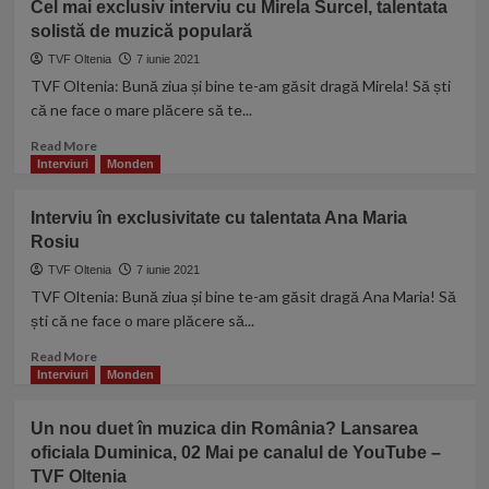
Cel mai exclusiv interviu cu Mirela Surcel, talentata
mai
solistă de muzică populară
exclusiv
interviu
TVF Oltenia
7 iunie 2021
cu
TVF Oltenia: Bună ziua și bine te-am găsit dragă Mirela! Să ști
Catalina
că ne face o mare plăcere să te...
Munteanu,
talentata
Read
Read More
solistă
more
Interviuri
Monden
de
about
muzică
Cel
Interviu în exclusivitate cu talentata Ana Maria
populară
mai
Rosiu
exclusiv
interviu
TVF Oltenia
7 iunie 2021
cu
TVF Oltenia: Bună ziua și bine te-am găsit dragă Ana Maria! Să
Mirela
ști că ne face o mare plăcere să...
Surcel,
talentata
Read
Read More
solistă
more
Interviuri
Monden
de
about
muzică
Interviu
Un nou duet în muzica din România? Lansarea
populară
în
oficiala Duminica, 02 Mai pe canalul de YouTube –
exclusivitate
TVF Oltenia
cu