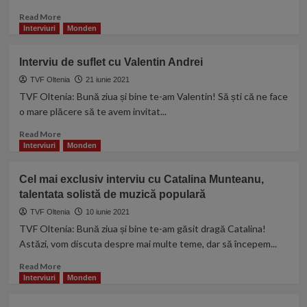
talentata
Read
Read More
solistă
more
Interviuri
Monden
de
about
muzică
Cel
Interviu de suflet cu Valentin Andrei
populară
mai
exclusiv
TVF Oltenia
21 iunie 2021
interviu
TVF Oltenia: Bună ziua și bine te-am Valentin! Să ști că ne face
cu
o mare plăcere să te avem invitat...
Alexandra
Țiuleanu,
Read
Read More
talentata
more
Interviuri
Monden
solistă
about
de
Interviu
Cel mai exclusiv interviu cu Catalina Munteanu,
muzică
de
talentata solistă de muzică populară
populară
suflet
cu
TVF Oltenia
10 iunie 2021
Valentin
TVF Oltenia: Bună ziua și bine te-am găsit dragă Catalina!
Andrei
Astăzi, vom discuta despre mai multe teme, dar să începem...
Read
Read More
more
Interviuri
Monden
about
Cel