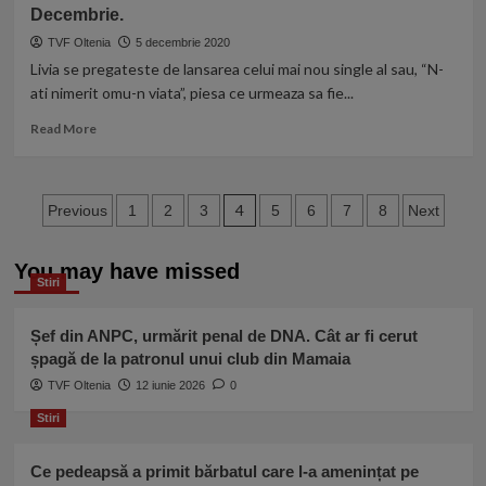
Decembrie.
Oltenia
cu
3TV
interpreta
TVF Oltenia
5 decembrie 2020
de
Livia se pregateste de lansarea celui mai nou single al sau, “N-
muzică
ati nimerit omu-n viata”, piesa ce urmeaza sa fie...
populară
Luminita
Read
Read More
Sipoteanu
more
Anghel
about
Livia
Paginație
Celea
4
Previous
1
2
3
5
6
7
8
Next
Streata
articole
va
You may have missed
lansa
Stiri
o
nouă
melodie
Șef din ANPC, urmărit penal de DNA. Cât ar fi cerut
pe
șpagă de la patronul unui club din Mamaia
6
TVF Oltenia
12 iunie 2026
0
Decembrie.
Stiri
Ce pedeapsă a primit bărbatul care l-a amenințat pe