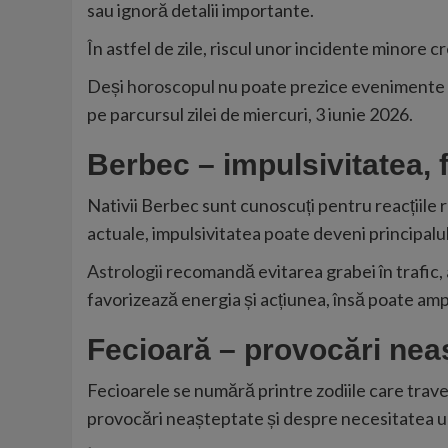
sau ignoră detalii importante.
În astfel de zile, riscul unor incidente minore cr
Deși
horoscopul
nu poate prezice evenimente co
pe parcursul zilei de miercuri, 3 iunie 2026.
Berbec – impulsivitatea, f
Nativii Berbec sunt cunoscuți pentru reacțiile r
actuale, impulsivitatea poate deveni principalul
Astrologii
recomandă evitarea grabei în trafic, 
favorizează energia și acțiunea, însă poate ampli
Fecioară – provocări nea
Fecioarele se numără printre zodiile care trav
provocări neașteptate și despre necesitatea unei 