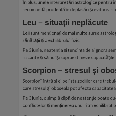
În plus, unele interpretări astrologice pentru î
recomandă prudență în deplasări și evitarea supr
Leu – situații neplăcute
Leii sunt menționați de mai multe
surse astrolo
sănătății și a echilibrului fizic.
Pe 3 iunie, neatenția și tendința de a ignora sem
riscante și să nu își supraestimeze capacitățile f
Scorpion – stresul și obo
Scorpionii intră și ei pe lista zodiilor care treb
care stresul și oboseala pot afecta capacitate
Pe 3 iunie, o simplă clipă de neatenție poate duc
conflictelor și menținerea unui ritm echilibrat pe