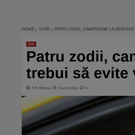
HOME
STIRI
PATRU ZODII, CAMPIOANE LA NEATENȚIE
Stiri
Patru zodii, ca
trebui să evite 
TVF Oltenia
3 iunie 2026
0