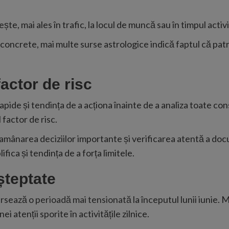
ește, mai ales în trafic, la locul de muncă sau în timpul acti
ncrete, mai multe surse astrologice indică faptul că patru
actor de risc
apide și tendința de a acționa înainte de a analiza toate con
 factor de risc.
amânarea deciziilor importante și verificarea atentă a doc
fica și tendința de a forța limitele.
șteptate
ersează o
perioadă mai tensionată
la începutul lunii iunie.
atenții sporite în activitățile zilnice.