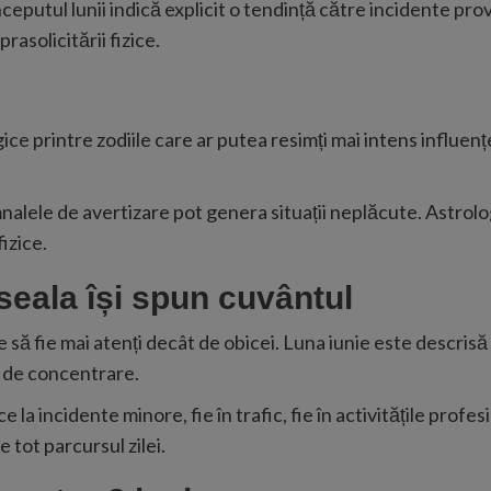
nceputul lunii indică explicit o tendință către incidente pr
asolicitării fizice.
gice
printre zodiile care ar putea resimți mai intens influențe
nalele de avertizare pot genera situații neplăcute. Astrologii
izice.
seala își spun cuvântul
uie să fie mai atenți decât de obicei. Luna iunie este descris
a de concentrare.
e la incidente minore, fie în trafic, fie în activitățile prof
 tot parcursul zilei.