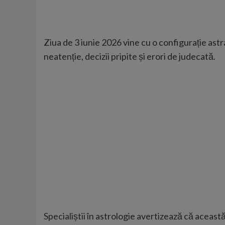
Ziua de 3 iunie 2026 vine cu o configurație ast
neatenție, decizii pripite și erori de judecată.
Specialiștii
în astrologie avertizează că această