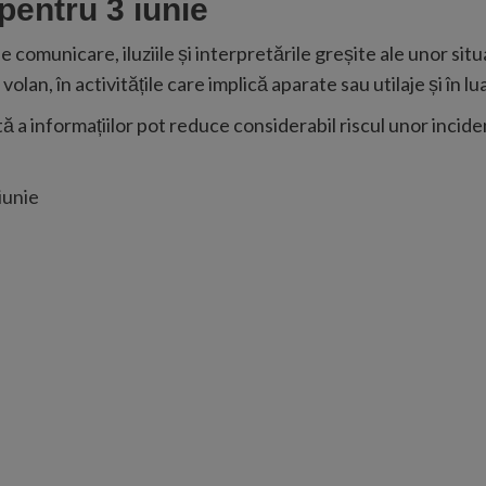
pentru 3 iunie
omunicare, iluziile și interpretările greșite ale unor situa
olan, în activitățile care implică aparate sau utilaje și în l
tă a informațiilor pot reduce considerabil riscul unor inci
iunie