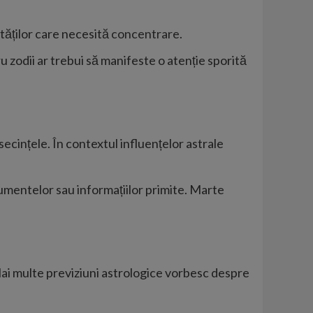
vităților care necesită
concentrare
.
 zodii ar trebui să manifeste o atenție sporită
secințele. În contextul influențelor astrale
umentelor sau informațiilor primite. Marte
 Mai multe previziuni astrologice vorbesc despre